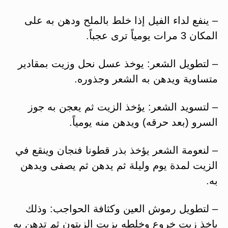
– ينفع لداء الفيل إذا خلط بالملح ودهن به على
المكان 3 مرات يومياً ترى عجباً.
– لتطويل الشعر: يوخذ عسل نحل وزيت بمقادير
متساوية ويدهن به الشعر وجذوره.
– لتسويد الشعر: يؤخذ الزيت ثم يعجن به جوز
السرو (بعد حرقه) ويدهن منه يومياً.
– لنعومة الشعر يؤخذ بذر قطونا فنجان وينقع في
الزيت لمدة يوم وليلة ثم يدهن ثم يصفى ويدهن
به.
– لتطويل رموش العين وكثافة الحواجب: وذلك
باخذ زيت خروع وخلطه بزيت الزيتون ثم تدهن به