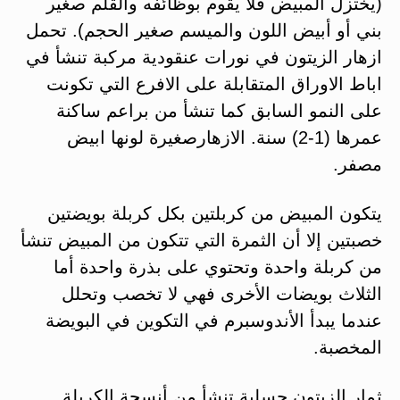
(يختزل المبيض فلا يقوم بوظائفه والقلم صغير
بني أو أبيض اللون والميسم صغير الحجم). تحمل
ازهار الزيتون في نورات عنقودية مركبة تنشأ في
اباط الاوراق المتقابلة على الافرع التي تكونت
على النمو السابق كما تنشأ من براعم ساكنة
عمرها (1-2) سنة. الازهارصغيرة لونها ابيض
مصفر.
يتكون المبيض من كربلتين بكل كربلة بويضتين
خصبتين إلا أن الثمرة التي تتكون من المبيض تنشأ
من كربلة واحدة وتحتوي على بذرة واحدة أما
الثلاث بويضات الأخرى فهي لا تخصب وتحلل
عندما يبدأ الأندوسبرم في التكوين في البويضة
المخصبة.
ثمار الزيتون حسلية تنشأ من أنسجة الكربلة