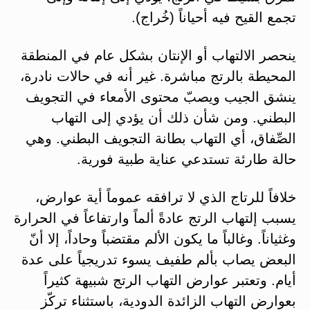
تجمع القيح فيه أحياناً (خُراج).
ينحصر الالتهاب أو الإنتان بشكل عام في المنطقة
المحيطة بالرتج مباشرة. غير أنه في حالات نادرة،
ينشق الجيب ويصبّ محتوى الأمعاء في التجويف
البطني. ومن شأن ذلك أن يؤدي إلى التهاب
الصِّفاق، أي التهاب بطانة التجويف البطني. وهي
حالة طارئة تستدعي عناية طبية فورية.
خلافاً للرتاج الذي لا ترافقه عموماً أية عوارض،
يسبب إلتهاب الرتج عادةً ألماً وارتفاعاً في الحرارة
وغثياناً. وغالباً ما يكون الألم مقتضباً وحاداً، إلا أنّ
البعض يصاب بألم طفيف يسوء تدريجياً على عدة
أيام. وتعتبر عوارض التهاب الرتج شبيهة كثيراً
بعوارض التهاب الزائدة الدودية، باستثناء تركّز