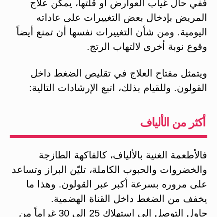
ففي حال غياب العوارض أو قلتها، يمكن علاج
المريض بإدخال بعض التغييرات على عاداته
اليومية. ومن شأن التغييرات نفسها أن تمنع أيضاً
وقوع نوبة أخرى لالتهاب الرتج.
ويتمثل مفتاح العلاج في تقليص الضغط داخل
القولون. وللقيام بذلك، اتبع الإرشادات التالية:
أكثر من الألياف
فالأطعمة الغنية بالألياف، كالفاكهة الطازجة
والخضروات والحبوب الكاملة، تليّن البراز وتساعد
على مروره بسرعة أكبر عبر القولون. وهذا ما
يخفف من الضغط داخل القناة الهضمية.
حاول التوصل إلى استهلاك 25 إلى 30 غراماً من