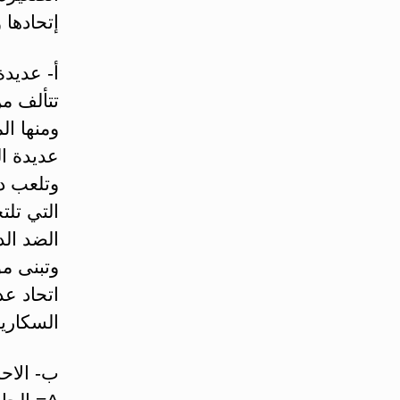
إتحادها 
أ‌- عديدة السك
تتألف من
ومنها ال
عديدة ال
وتلعب دو
التي تلت
الضد الد
وتبنى مو
اتحاد ع
السكاريد
ب‌- الاحماض ا