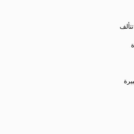
تتألف
ة
بيرة