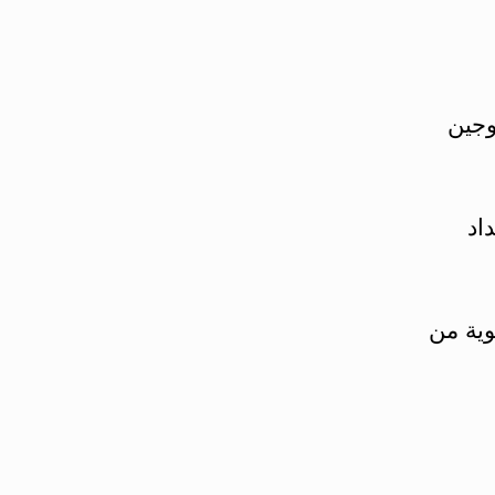
وجين
اد
وية من