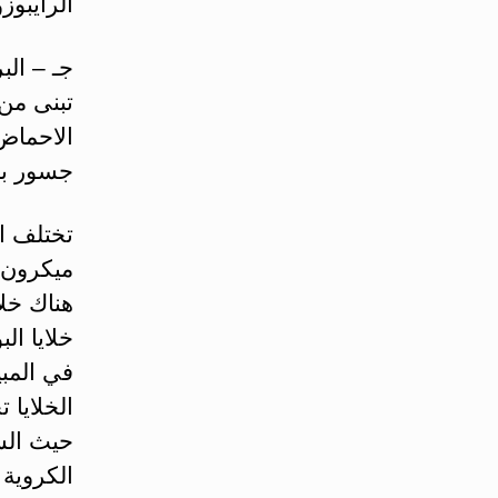
الرايبوزومي R و الساعي
جـ – البروتي
تبنى من
الاحماض 
جسور ببت
ميكرون،
هناك خلا
خلايا ال
الخلايا 
حيث الش
الكروية 