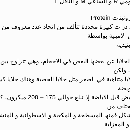
 M و الناقل T
نات Protein
 ذرات كبيرة محددة تتألف من اتحاد عدد معروف من
الامينية بواسطة
يدية.
 ولكن
يا متناهية في الصغر مثل خلايا الخصية وهناك خلايا كب
بويضة
في المبيض قبل الاباضة إذ تبلغ حوالي 175 – 
تختلف من
كل فمنها المسطحة و المكعبة و الاسطوانية و المنشو
و المغزلية