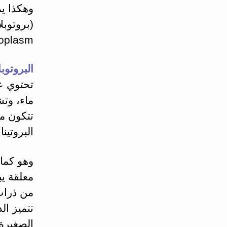
وهكذا يم
(بروتوبل
Protoplasm يحيط بها غشاء بلا
البروتوبل
تحتوي على نسب
ماء، وت
تتكون م
البروتين
وهو كما
معلقة يب
من ذرات
تتميز ال
الصغيرة 