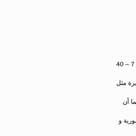
تختلف الخلايا عن بعضها البعض في الاحجام، وهي تتراوح بين 7 – 40
يرة مثل
200 ميكرون، كما أن
رية و