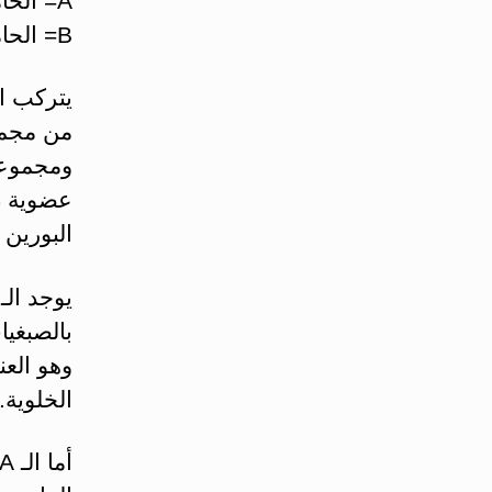
A= الحامض الريبوزي اللااكسجيني النووي D.N.A
B= الحامض الرايبوزي النووي RNA
يتركب ال
من مجم
ومجموعة
عضوية ذ
البورين أ
بالصبغيا
وهو العن
الخلوية.
أما الـ RNA فيوجد في النوية أو الهيولي وهو ثلاثة أنواع هي: