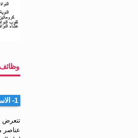
وظائف ا
1- الاستقلاب أو التطور الخلوي:
تتعرض ال
عناصر م