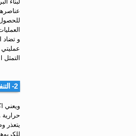
لبناء ال
عناصرها
للحصول 
العمليات
و تضاد ا
عمليتي ا
التمثل ا
2- التنفس و الاختمار:
ويعني اك
حرارية و
يتعذر وص
للكربوه