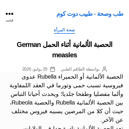
طب وصحة - طبيب دوت كوم
القائمة
التصنيفات
صحة المرأة
الحصبة الألمانية أثناء الحمل German
measles
بواسطة
الطاقم الطبي
29 يوليو، 2026
كاتب
تاريخ
المقالة
المقالة
الحصبة الألمانية أو الحميراء Rubella عدوى
فيروسية تسبب حمى وتورما في العقد اللمفاوية
وألما مفصليا وطفحا جلديا؛ ويحدث أحيانا التباس
بين الحصبة الألمانية Rubella والحصبة Rubeola،
حيث أن كلا من المرضين يسببه فيروس مختلف
عن الآخر.
تعد الحصبة الألمانية نادرة جدا في الولايات