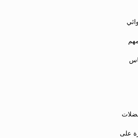
ائي
مهم
ساس
عضلات
رة على