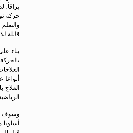
براقاً. 
حركة تول
والتعلم 
قابلة لل
بناء على
بالحركة 
العلاجا
أنواعا ع
العلاج ب
الرياضية
وسوف نلق
أسلوبا م
قبل الرو