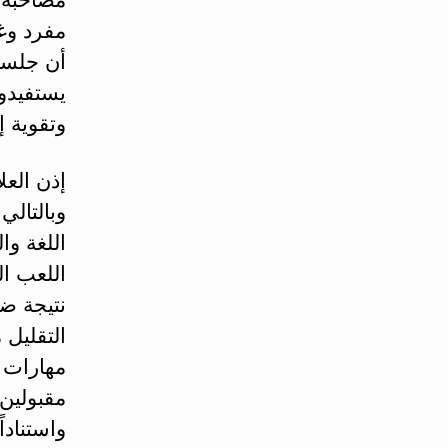
مفرد وغ
أن جلسة 
يستفيدو
وتقوية إ
إذن العل
وبالتالي
اللغة وا
اللعب ا
نتيجة ض
التقليل
مهارات ا
مقبولين ا
واستنادا