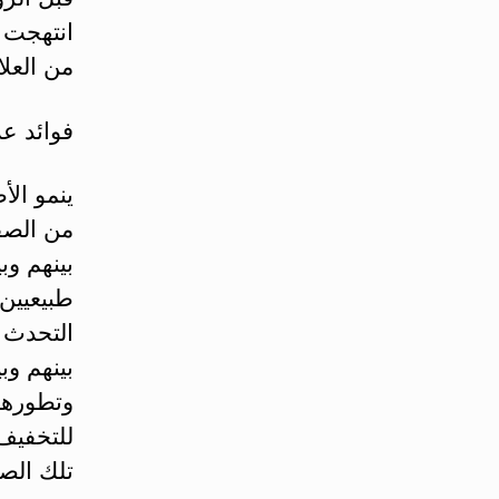
انتهجت ه
من العلا
فوائد عد
ينمو ال
من الصف
بينهم وب
طبيعيين
التحدث و
بينهم وب
وتطورهم 
للتخفيف 
تلك الصف