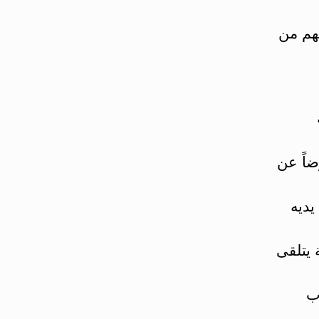
يهم من
ضاً عن
ديه
 يتلقى
ب