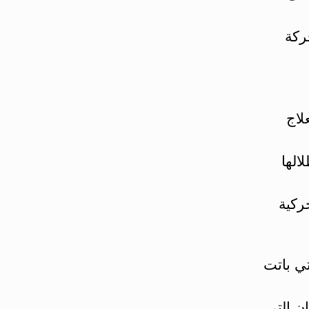
ركة
لاج
الها
حركية
تي باتت
ن التي