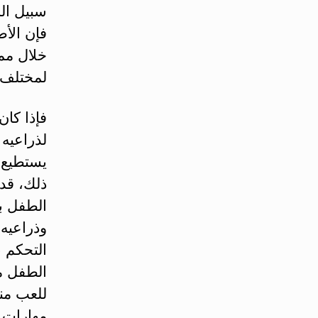
سبيل الم
فإن الأط
خلال مم
لمختلف ا
فإذا كان
لذراعيه 
يستطيع ا
ذلك، قد
الطفل ب
وذراعيه
التحكم ب
الطفل م
للعب منه
مهارات ا