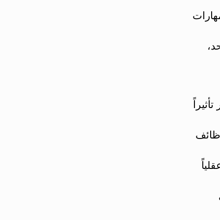
هارات
د،
أثيراً
وظائف
ياً