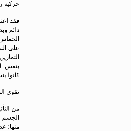
حركية ري
فقد اعت
دائم وبد
الحماس، 
على الت
التمارين
بنفس ال
كانوا ين
تقوي ال
من التأث
الجسم ا
منها: ع