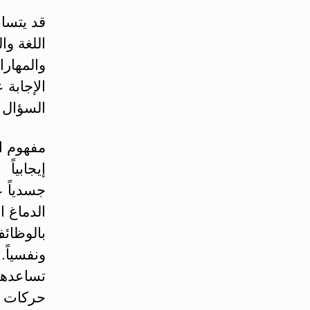
قد يتسا
اللغة وا
والمهارا
الإجابة 
السؤال 
مفهوم ال
إيجابياً
جسدياً ع
الدماغ ا
بالوظائ
ونفسياً.
تساعدهم
حركات و