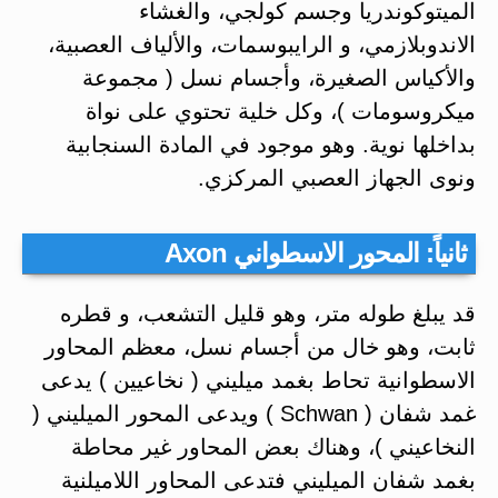
الميتوكوندريا وجسم كولجي، والغشاء
الاندوبلازمي، و الرايبوسمات، والألياف العصبية،
والأكياس الصغيرة، وأجسام نسل ( مجموعة
ميكروسومات )، وكل خلية تحتوي على نواة
بداخلها نوية. وهو موجود في المادة السنجابية
ونوى الجهاز العصبي المركزي.
ثانياً: المحور الاسطواني Axon
قد يبلغ طوله متر، وهو قليل التشعب، و قطره
ثابت، وهو خال من أجسام نسل، معظم المحاور
الاسطوانية تحاط بغمد ميليني ( نخاعيين ) يدعى
غمد شفان ( Schwan ) ويدعى المحور الميليني (
النخاعيني )، وهناك بعض المحاور غير محاطة
بغمد شفان الميليني فتدعى المحاور اللاميلنية