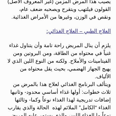
يصيب هذا المرض المزمن (غير المعروف الأصل)
القولون فيلتهب ويتقرح ويصحبه ضعف عام،
ونقص في الوزن، وغيرها من الأمراض الغذائية.
العلاج الطبي – العلاج الغذائي:
يلزم أن ينال المريض راحة تامة وأن يتناول غذاء
غنياً في محتواه من الطاقة، ومن البروتين ومن
الفيتامينات والأملاح. ولكنه من النوع اللين الذي لا
يهيج الجهاز الهضمي، بحيث يقل محتواه من
الألياف.
ويتألف البرنامج الغذائي لعلاج هذا بالمرض من
ثلاث خطوات: أولها غذاء أساسي محدود- وثانيها
إضافات تدريجية لهذا الغذاء نوعاً وكما- وثالثها
الغذاء “الكامل” الملائم لهذه الحالة والذي يقارب
نوعاً ما الغذاء اللين، والذي يستمر عليه المريض