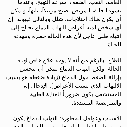
العامة، التعب، الضعف، سرعة التهيج. وعندما
تسوء الحالة، المريض يصبح مرتبكاً، تائهاً، ويمكن
أن يكون هناك اختلاجات، شلل وبالتالي غيبوبة. إن
أي شخص لديه أعراض التهاب الدماغ يحتاج إلى
انتباه طبي عاجل لأن هذه الحالة خطرة ومهددة
للحياة.
العلاج: بالرغم من أنه لا يوجد علاج خاص لهذه
الحالة، ولكن التهاب الدماغ يمكن أن يتحسن
بإزالة الضغط حول الدماغ (زيادة ضغطه هو بسبب
الالتهاب الذي يسبب الأعراض). الإدخال إلى
المستشفى يكون ضرورياً للعناية الطبية
والتمريضية المشددة.
الأسباب وعوامل الخطورة: التهاب الدماغ يكون
سببه على الأغلب إنتان فايروسي للدماغ والذي