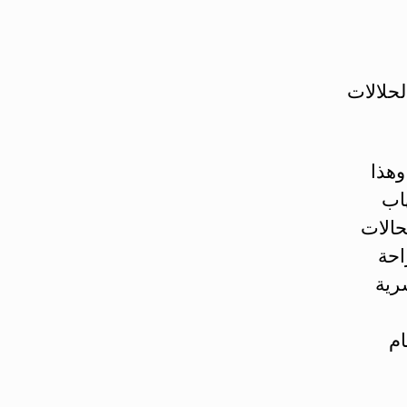
لحلالات
وهذا
هاب
حالات
احة
رية
م