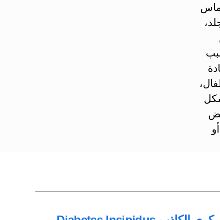
تماس
لد،
سبب
دة
فال،
شكل
عض
و
ب Diabetes Insipidus
→