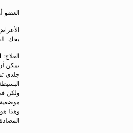
العضو أو
الأعراض 
يحك. الج
العلاج: 
يمكن أن 
جلدي تم
البسيطة 
ولكن في
موضعية (
وهذا هو
المضادة،