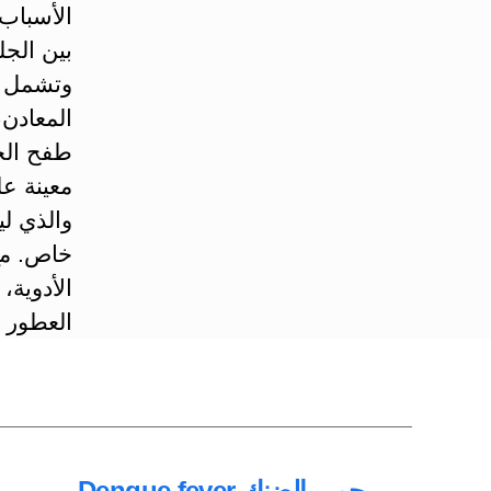
الأسباب
بين الجل
وتشمل ال
المعادن،
طفح الح
معينة عل
والذي ل
خاص. مع
الأدوية،
العطور ف
←
حمى الضنك Dengue fever