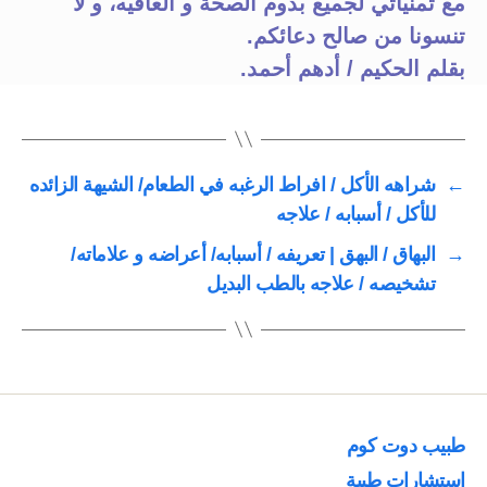
مع تمنياتي لجميع بدوم الصحة و العافيه، و لا
تنسونا من صالح دعائكم.
بقلم الحكيم / أدهم أحمد.
←
شراهه الأكل / افراط الرغبه في الطعام/ الشيهة الزائده
للأكل / أسبابه / علاجه
→
البهاق / البهق | تعريفه / أسبابه/ أعراضه و علاماته/
تشخيصه / علاجه بالطب البديل
طبيب دوت كوم
استشارات طبية