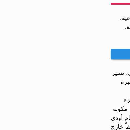
ية،
ة.
، تسير
يرة
الجزء
 مكونة
صمام أودي
اً خارج