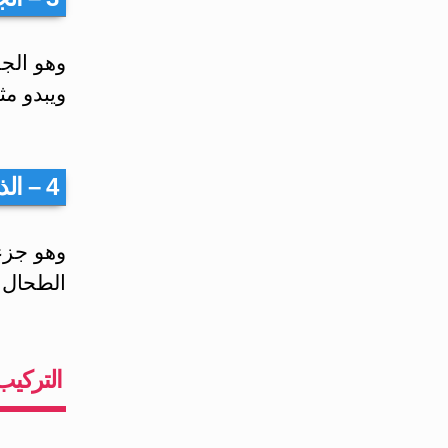
‏وهو الج
ويبدو م
4 – الذيل:
‏وهو جزء
الطحال.
‏التركي