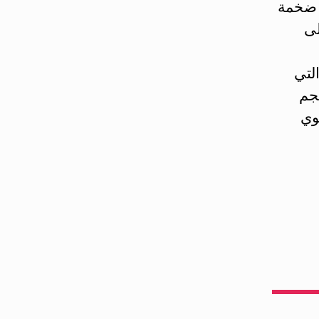
 على أعداد ضخمة
على
رية تدعى “جزر لانجرهانس Langerhans” التي
جم
توي