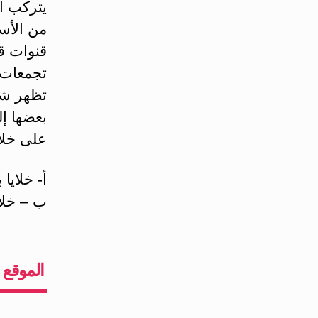
قنوات قل
تظهر شا
على خلاي
أ‌- خلايا بيتا β التي تفرز هرم
ب – خلايا ألفا ά التي تف
‏الموقع