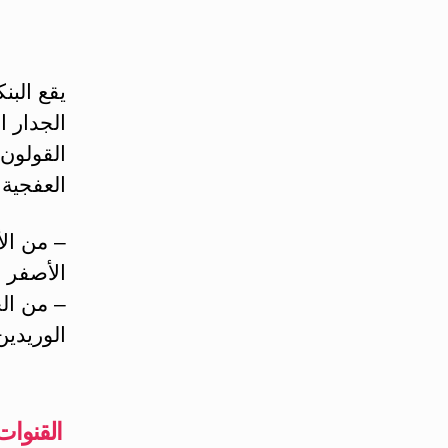
‏يقع ال
الجدار 
القولون،
العفجية 
– من الأ
الأصفر ا
– من الخ
الوريدين
‏القنوات