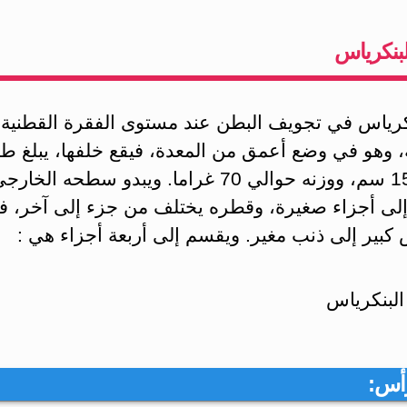
البنكرياس
نكرياس في تجويف البطن عند مستوى الفقرة القطنية ا
ية، وهو في وضع أعمق من المعدة، فيقع خلفها، يبلغ طو
حوالي 15 سم، ووزنه حوالي 70 ‏غراما. ويبدو سطحه الخار
لى ‏أجزاء صغيرة، وقطره يختلف من جزء إلى آخر، في
كبير إلى ذنب مغير. ويقسم إلى أربعة أجزاء هي :