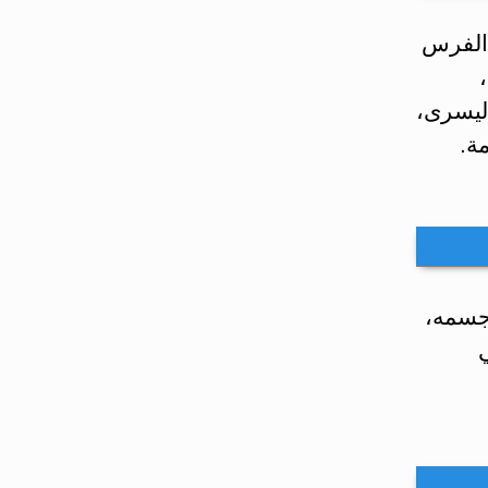
 الفرس
اليسرى،
مة.
جسمه،
ي