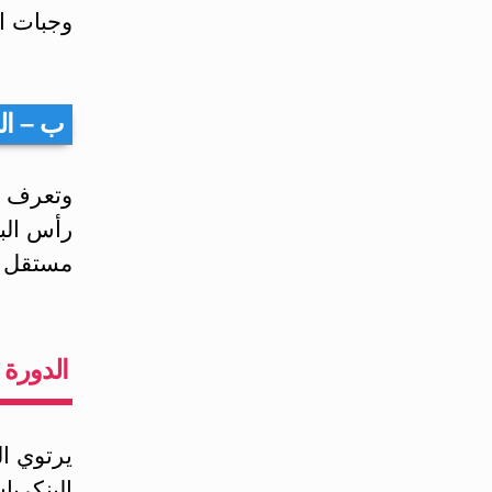
وجبات ال
ب – الق
رأس البن
مستقل ف
الدورة 
‏يرتوي ا
البنكريا