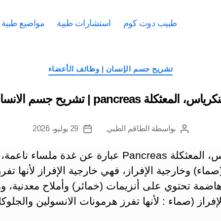
طبيب دوت كوم
استشارات طبية
مواضيع طبية
التصنيفات
تشريح جسم الإنسان | وظائف الأعضاء
رياس، المعثكلة pancreas | تشريح جسم الانسان
بواسطة
الطاقم الطبي
29 يوليو، 2026
كاتب
تاريخ
المقالة
المقالة
‏البنكرياس، المعثكلة Pancreas عبارة عن غدة ملساء نا
(صماء) وخارجية الإفراز، فهي خارجية الإفراز لأنها تفرز
اضمة تحتوي على أنزيمات (خمائر) وأملاح معدنية، و
لإفراز (صماء : لأنها تفرز هرمونات الانسولين والجلوك