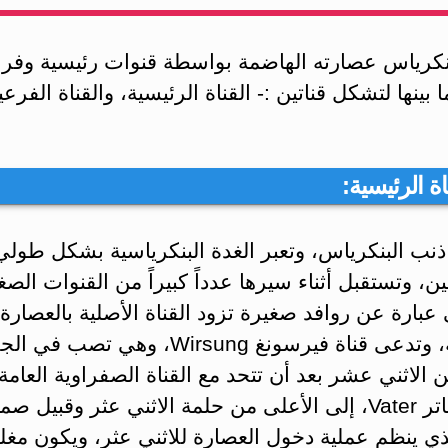
لبنكرياس عصارته الهاضمة بواسطة قنوات رئيسية وفرع
 بينها لتشكل قناتين :- القناة الرئيسية، والقناة الفرعي
ناة الرئيسية:
 ذنب البنكرياس، وتعبر الغدة البنكرياسية بشكل طولي
ين، وتستقبل أثناء سيرها عدداً كبيراً من القنوات الصغ
عبارة عن روافد صغيرة تزود القناة الأصلية بالعصارة
الهاضمة، وتدعى قناة فيرسونغ Wirsung، وهي تصب في 
ن الاثني عشر بعد أن تتحد مع القناة الصفراوية العامة
أمبولة فاتر Vater، إلى الأعلى من حلمة الاثني عثر وقبيل 
O الذي ينظم عملية دخول العصارة للاثني عثر، ويكون مغلق