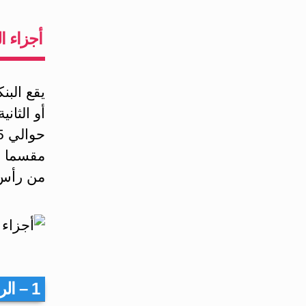
‏أجزاء 
يقع الب
أو الثان
مقسما إ
من رأس 
1 – الرأس: