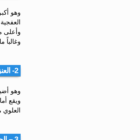
‏وهو أك
العفجية،
‏وأعلى م
وغالباً 
2- العنق:
‏وهو أض
ويقع أما
العلوي م
3 – الجسم: