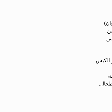
ان)
من
رس
و الكيس
ة،
طحال.