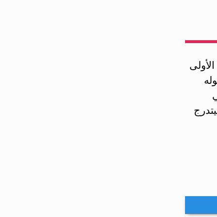
لأولى
له
جي
تدرج