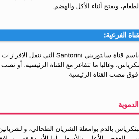
طعام، ويفتح أثناء الأكل والهضم.
ناة الفرعية:
‏وتعرف باسم قناة سانتوريني Santorini التي تنقل الافر
كرياس، وغالبا ما تتفاغر مع القناة الرئيسية. أو تص
وق مصب القناة الرئيسية
الدموية
لبنكرياس بالدم بوامعلة الشريان الطحالي، ‏والشريانين
س – العفجي الأعلى والأسفل، أما الأوردة فهي مرافق