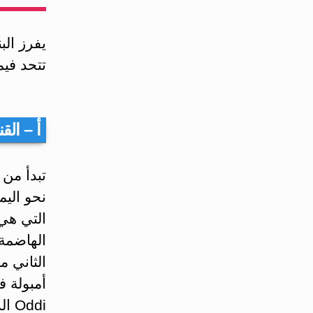
‏يفرز ا
تتحد فيما
‏أ – الق
‏تبدأ من
نحو اليم
التي هي 
الثاني م
ddi