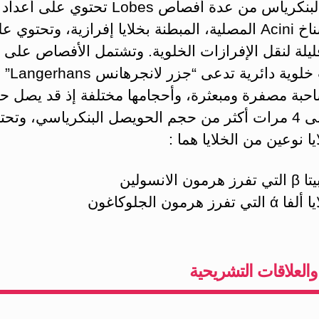
‏يتركب البنكرياس من عدة أفصاص Lobes تحتوي
من الأسناخ Acini ‏المصلية، المبطنة بخلايا إفرازية، وتحتوي 
يلة لنقل الإفرازات الخلوية. وتشتمل الأفصاص على
تجمعات خلوية دائ
حبة مصفرة ومبعثرة، ‏وأحجامها مختلفة إذ قد يصل ح
بعضها إلى 4 ‏مرات أكثر من حجم الحويصل البنكرياسي، وتح
ا نوعين من الخلايا هما :
ون الانسولين
رز هرمون الجلوكاغون
 والعلاقات التشريحية