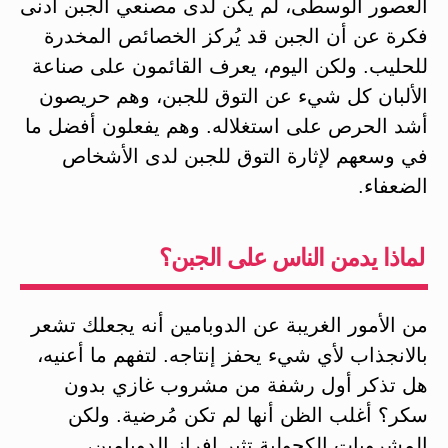
العصور الوسطى، لم يكن لدى مصنعي الجبن أدنى
فكرة عن أن الجبن قد يُركز الخصائص المخدرة
للحليب. ولكن اليوم، يعرف القائمون على صناعة
الألبان كل شيء عن التوق للجبن، وهم حريصون
أشد الحرص على استغلاله. وهم يفعلون أفضل ما
في وسعهم لإثارة التوق للجبن لدى الأشخاص
الضعفاء.
لماذا يدمن الناس على الجبن؟
من الأمور الغريبة عن الدوبامين أنه يجعلك تشعر
بالانجذاب لأي شيء يحفز إنتاجه. لتفهم ما أعنيه،
هل تذكر أول رشفة من مشروب غازي بدون
سكر؟ أغلب الظن أنها لم تكن مُرضية. ولكن
المشروبات الكحولية تثير إفراز الدوبامين،