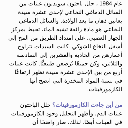
عام 1984 ، حلل باحثون سويديون عينات من
السائل الدماغي النخاعي لإحدى عشرة سيدة
يعانين ذهان ما بعد الولادة. والسائل الدماغي
النخاعي هو مادة رائقة تشبه الماء، تحيط بمركز
الجهاز العصبي، على امتداد الطريق من المخ إلى
أسفل النخاع الشوكي. كانت السيدات تتراوح
أعمارهن من الحادية والعشرين إلى السادسة
والثلاثين، وكن جميعًا يُرضعن طبيعيًّا. كانت عينات
أربع من بين الإحدى عشرة سيدة تظهر ارتفاعًا
في نسبة المواد المخدرة التي اتضح أنها
الكازمورفينات.
من أين جاءت الكازمورفينات؟
حلل الباحثون
عينات الدم، وأظهر التحليل وجود الكازمورفينات
في العينات أيضًا. لذلك، صار واضحًا أن