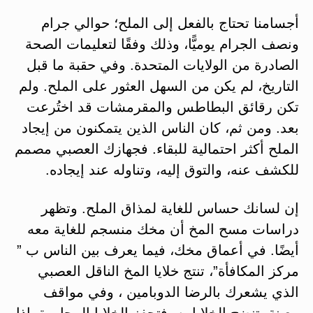
أجسامنا تحتاج بالفعل إلى الملح؛ حوالي جرام
ونصف الجرام يوميًّا، وذلك وفقًا لتعليمات الصحة
الصادرة من الولايات المتحدة. وفي حقبة ما قبل
التاريخ، لم يكن من السهل العثور على الملح. ولم
تكن رقائق البطاطس والمقرمشات قد اختُرعت
بعد. ومن ثم، كان الناس الذين يتمكنون من إيجاد
الملح أكثر احتمالية للبقاء. فجهازك العصبي مصمم
للكشف عنه، والتوق إليه، وتناوله عند إيجاده.
إن لسانك حساس للغاية لمذاق الملح. وتظهر
دراسات مسح المخ أن مخك منسجم للغاية معه
أيضًا. في أعماق مخك، فيما يعرف بين الناس ب ”
مركز المكافأة”، تنتج خلايا المخ الناقل العصبي
الذي يشعرك بالرضا الدوبامين ، وفي مواقف
معينة، تنضح الخلايا به، فتحفز الخلايا المجاورة. إذا