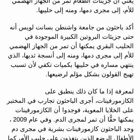
يعني أن جزيئات الطعام تمر من الجهاز الهضمي
للأم، إلى مجرى دمها، ومنه إلى حليبها.
أكد باحثون من جامعة واشنطن بسانت لويس أنه
حتى جزيئات البروتين الكبيرة الموجودة في
الحليب البقري يمكنها أن تمر من الجهاز الهضمي
للأم إلى مجرى دمها، ومنه إلى أنسجة ثديها، الذي
ينتهي مساره في حليبها بكميات تكفي لأن تسبب
تهيج القولون بشكل مؤلم لرضيعها.
لمعرفة إذا ما كان ذلك ينطبق على
الكازمورفينات، أجرى الباحثون تجارب في المختبر
على الخلايا المعوية، فوجدوا أن الكازمورفينات
يمكنها حقًّا أن تمر لمجرى الدم. وفي عام 2009 ،
وجد الباحثون كازمورفينات بشرية في مجرى دم
الأطفال الرضع الذين يتغذون على حليب الأم، كما