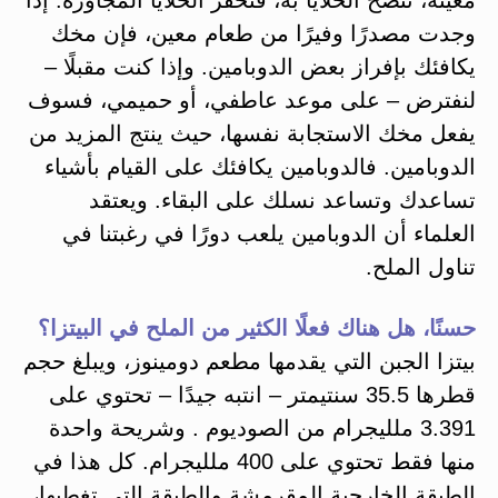
وجدت مصدرًا وفيرًا من طعام معين، فإن مخك
يكافئك بإفراز بعض الدوبامين. وإذا كنت مقبلًا –
لنفترض – على موعد عاطفي، أو حميمي، فسوف
يفعل مخك الاستجابة نفسها، حيث ينتج المزيد من
الدوبامين. فالدوبامين يكافئك على القيام بأشياء
تساعدك وتساعد نسلك على البقاء. ويعتقد
العلماء أن الدوبامين يلعب دورًا في رغبتنا في
تناول الملح.
حسنًا، هل هناك فعلًا الكثير من الملح في البيتزا؟
بيتزا الجبن التي يقدمها مطعم دومينوز، ويبلغ حجم
قطرها 35.5 سنتيمتر – انتبه جيدًا – تحتوي على
3.391 ملليجرام من الصوديوم . وشريحة واحدة
منها فقط تحتوي على 400 ملليجرام. كل هذا في
الطبقة الخارجية المقرمشة والطبقة التي تغطيها،