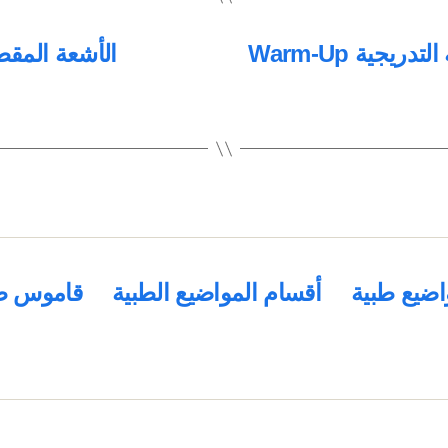
تمرينات الإحماء أو التسخين و التهدئة التدريجية Warm-Up
اضيع طبية
أقسام المواضيع الطبية
قاموس ط