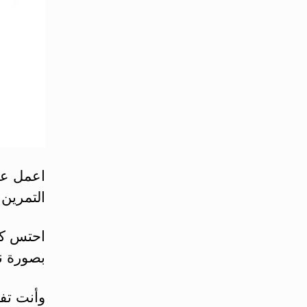
اعمل على
التمرين. وقبل 30 ‏دقيقة 
احتس كوب
بصورة ن
‏وأنت ت