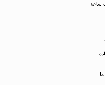
ف ساعة
دة
ما