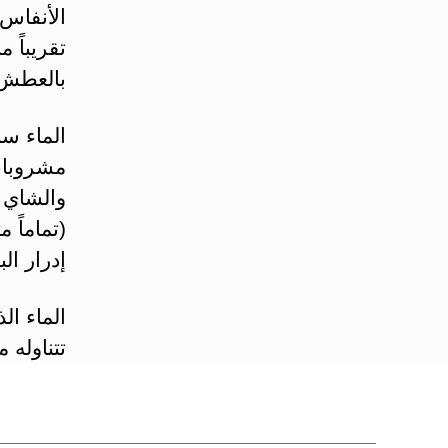
الأنفاس
تقريباً 
بالعطش
‏الماء 
مشروبات 
والشاي و
(تماماً 
إدرار الب
‏الماء ا
تتناوله 