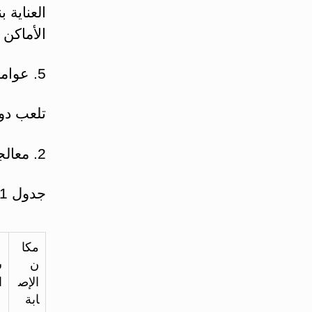
العناية 
الأماكن ت
5. عوامل النمو المحببة الخلوية:
تلعب دور
2. معالجة الإنتانات المتوضعة (جدول 1)
جدول 1 – المعالجة بالصادات الحيوية للإنتانات المتوضعة
مكا
ن
ش
الإص
ا
ابة