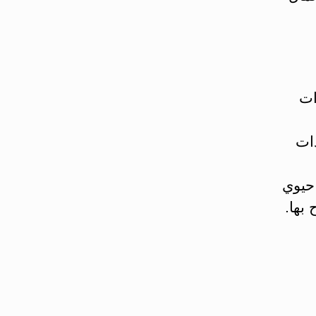
ات
دات
حيوي
بها.