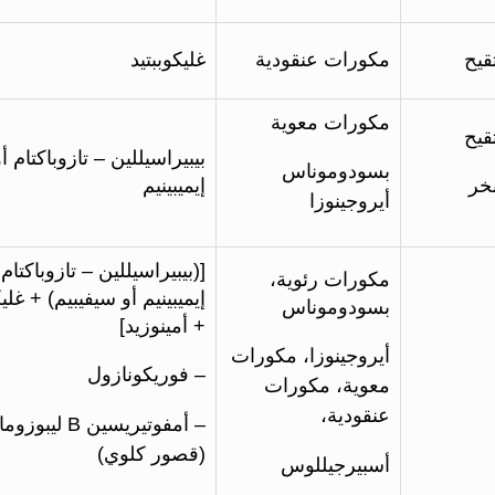
قيح
مكورات عنقودية
غليكوببتيد
مكورات معوية
قيح
بيبيراسيللين – تازوباكتام أ
بسودوموناس
خر
إيميبينيم
أيروجينوزا
[(بيبيراسيللين – تازوباكتام 
مكورات رئوية،
إيميبينيم أو سيفيبيم) + غليك
بسودوموناس
+ أمينوزيد]
أيروجينوزا، مكورات
– فوريكونازول
معوية، مكورات
عنقودية،
– أمفوتيريسين B ليبوز
(قصور كلوي)
أسبيرجيللوس