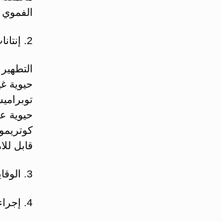
الفموي 
2. إنتانات جرثومية من أصل هضمي:
التطهير 
حيوية غي
توبراميس
حيوية ع
كوتريمو
قابل للا
3. الوقاية من إنتانات القثاطر
4. إجراءات صحية عامة: