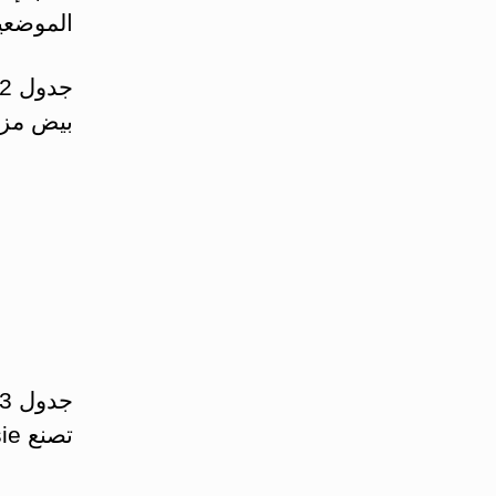
الموضعية
بيض مز
تصنع aplasie حديث أو ذو فترة متوقع أن تكون قصيرة