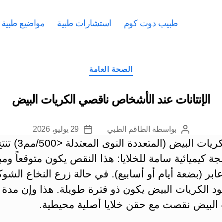
طبيب دوت كوم
استشارات طبية
مواضيع طبية
التصنيفات
الصحة العامة
الإنتانات عند الأشخاص ناقصي الكريات البيض
بواسطة
الطاقم الطبي
29 يوليو، 2026
كاتب
تاريخ
نقص الكريات البيض (المتعددة
المقالة
المقالة
ة كيميائية سامة للخلايا: هذا النقص يكون متوقعاً ومب
عابر (بضعة أيام أو أسابيع). في حالة زرع النخاع الشو
د الكريات البيض يكون ذو فترة طويلة. هذا وإن مدة
 البيض نقصت مع حقن خلايا أصلية محيطية.