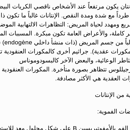
تان يكون مرتفعاً عند الأشخاص ناقصي الكريات البي
رداً مع شدة ومدة النقص. الإنتانات غالباً ما تكون ذ
ع ومهدد لحياة المريض: التظاهرات الالتهابية الموضع
ر كاملة، والأعراض العامة تكون مبكرة. المسببات ال
تتأتى غالباً
مكورات عقدية). جراثيم أخرى كالمكورات العنقودية ت
اطر الوعائية، والبعض الآخر كالبسودوموناس
جيللوس تتظاهر بصورة متأخرة. المكورات العنقودية
ت العقدية هي الأكثر مصادفة.
مخمضة الفم بالأمفوتيريسين B على شكل محلول معد لل