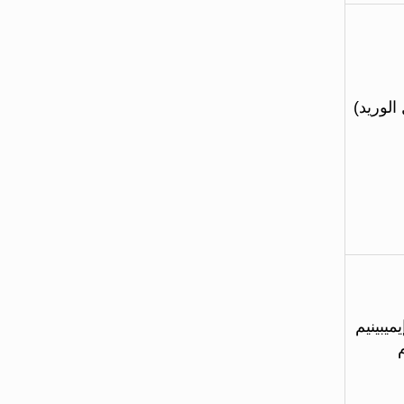
الوريد)
ميبينيم
م