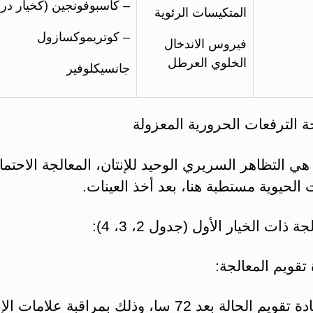
– كاسبوفونجين (كخيار درجة
المتكيسات الرئوية
– كوتريموكسازول
فيروس الاندخال
الخلوي العرطل
جانسيكلوفير
هي التظاهر السريري الوحيد للإنتان، المعالجة الاحتمال
 الحيوية مستطبة هنا، بعد أخذ العينات.
يجب إعادة تقويم الحالة بعد 72 سا، وذلك بمراقبة علامات