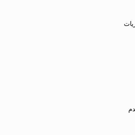
ريات
دم