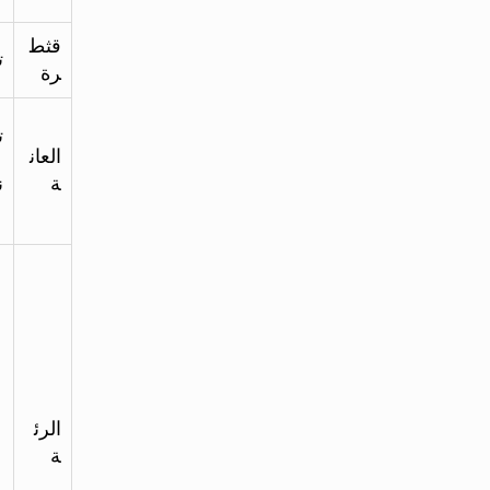
قثط
ت
رة
ت
العان
ة
ن
الرئ
ة