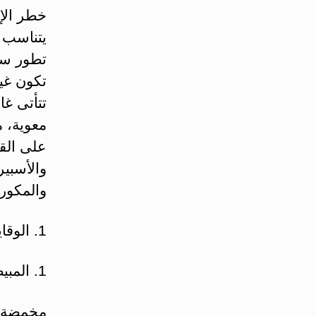
خطر الإن
يتناسب ط
تطور سري
تكون غي
معوية، 
على القث
والأسبير
والمكورا
1. الوقاية من الإنتانات
1. المبيضات الفموية: