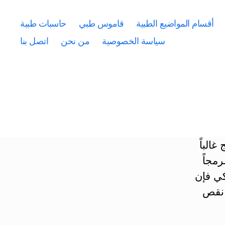
أقسام المواضيع الطبية
قاموس طبي
حاسبات طبية
سياسة الخصوصية
من نحن
اتصل بنا
 النوى المعتدلة <500/مم3) تنتج غالباً
رمجاً
كي فإن
 نقص