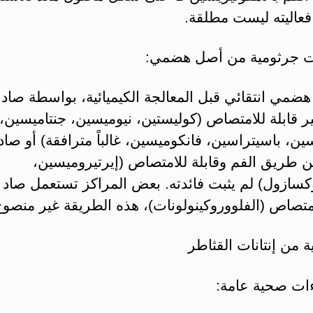
فعاليته ليست مطلقة.
هضمي انتقائي قبل المعالجة الكيميائية، بواسطة صاد
ر قابلة للامتصاص (كوليستين، نيوميسين، جنتاميسين،
ين، باسيتراسين، فانكوميسين، غالباً مترافقة) أو صا
ن طريق الفم وقابلة للامتصاص (إيرتيروميسين،
كسازول) لم يثبت فائدته. بعض المراكز تستعمل صاد 
متصاص (الفلووروكينولونات)، هذه الطريقة غير منصوح 