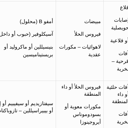
لاع
صابات
مبيضات
أمفو B (محلول)
ويصلية
فيروس الحلأ
آسيكلوفير (حبوب أو داخل 
و قلاعية
لاهوائيات – مكورات
بنيسيللين أو ماكروليد أو
فات
عقدية
بريستيناميسين
رحية –
خرية
فيروس الحلأ أو داء
فات حلئية
المنطقة
و داء
لمنطقة
سيفتازيديم أو سيفيبيم أو إي
مكورات معوية أو
أو بيبيراسيللين – تازوباكتا
فات
بسودوموناس
خرية
أيروجينوزا