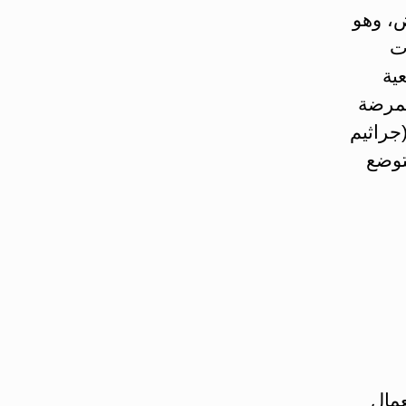
ض، وهو
ات
ية
ممرضة
 من جسم المريض (ذات منشأ داخلي endogène) (جراثيم
توضع
استعمال