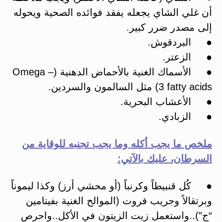
أن غلي الشاي يجعله يفقد فوائده الصحية ويحوله
إلى مصدر ضرر كبير.
● البردقوش.
● الزعتر.
● الأسماك الغنية بالأحماض الدهنية (Omega –
3 fatty acids) مثل السالمون والسردين.
● الأعشاب البحرية.
● الزبادي.
ملخص ما يجب أكله وما يجب تجنبه للوقاية من
السرطان، عليك بالآتي:
● كُل قنبيطاً وكرنباً (أو محشي أرز) وكذا ليموناً
وبرتقالاً وجريب فروت (الموالح الغنية بفيتامين
“ج”)..واستعمل زيت الزيتون في الأكل..واحرص