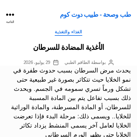
طب وصحة - طبيب دوت كوم
القائمة
التصنيفات
الغذاء والتغذية
الأغذية المضادة للسرطان
بواسطة
الطاقم الطبي
29 يوليو، 2026
كاتب
تاريخ
المقالة
المقالة
يحدث مرض السرطان بسبب حدوث طفرة في
نمو الخلايا حيث تتكاثر بصورة غير طبيعية حتى
تشكل ورماً تسري سمومه في الجسم. ويحدث
ذلك بسبب تفاعل يتم بين المادة المسببة
للسرطان، أو المادة المسرطنة، والمادة الوراثية
للخلايا.. ويسمى ذلك: مرحلة البدء فإذا تعرضت
الخلايا لعامل آخر يسمى المنشط يزداد تكاثر
الخلايا حتى يظهر الورم السرطاني