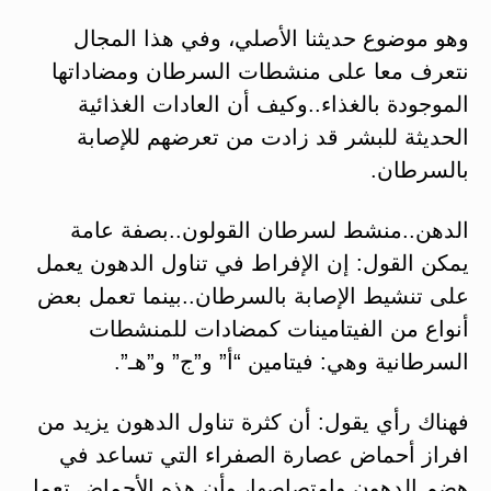
وهو موضوع حديثنا الأصلي، وفي هذا المجال
نتعرف معا على منشطات السرطان ومضاداتها
الموجودة بالغذاء..وكيف أن العادات الغذائية
الحديثة للبشر قد زادت من تعرضهم للإصابة
بالسرطان.
الدهن..منشط لسرطان القولون..بصفة عامة
يمكن القول: إن الإفراط في تناول الدهون يعمل
على تنشيط الإصابة بالسرطان..بينما تعمل بعض
أنواع من الفيتامينات كمضادات للمنشطات
السرطانية وهي: فيتامين “أ” و”ج” و”هـ”.
فهناك رأي يقول: أن كثرة تناول الدهون يزيد من
افراز أحماض عصارة الصفراء التي تساعد في
هضم الدهون وامتصاصها، وأن هذه الأحماض تعمل