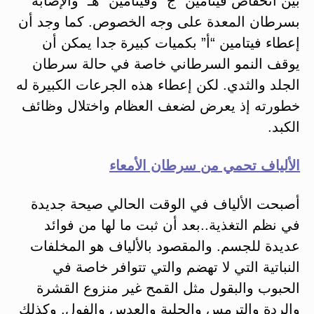
بين انخفاض فيتامين “ج” وفيتامين “هـ” والإصابة
بسرطان المعدة على وجه الخصوص. كما وجد أن
إعطاء فيتامين “أ” بكميات كبيرة جدا يمكن أن
يوقف النمو السرطاني خاصة في حالة سرطان
الجلد والثدي. لكن إعطاء هذه الجرعات الكبيرة له
خطورته إذ يعرض لضعف العظام واختلال وظائف
الكبد.
الألياف تحمي من سرطان الأمعاء
أصبحت الألياف في الوقت الحالي صيحة جديدة
في نظم التغذية..بعد أن ثبت ما لها من فوائد
عديدة للجسم. والمقصود بالألياف هو المخلفات
النباتية التي لا تهضم والتي تتوافر خاصة في
الحبوب والبقول مثل القمح غير منزوع القشرة
والردة والترمس والحلبة والعدس والفول. وكذلك