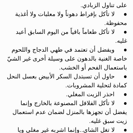
على تناول الزبادي.
● لا تأكل بإفراط دهوناً ولا معلبات ولا أغذية
محفوظة.
● لا تأكل طعاماً باقياً من اليوم السابق أعيد
غليه.
● ويفضل أن تعتمد في طهي الدجاج واللحوم
خاصة الغنية بالدهون على وسيلة أخرى غير الشيّ
باستعمال الفحم أو الخشب.
● حاول أن تسبتدل السكر الأبيض بعسل النحل
كمادة لتحلية المشروبات.
● احذر الزيت المغلي.
● لا تأكل الفلافل المصنوعة بالخارج وإنما
يفضل أن تجهزها بالمنزل لضمان عدم استعمال
زيت سبق غليه.
● لا تغل الشاي..وإنما اشربه غير مغلي ويا