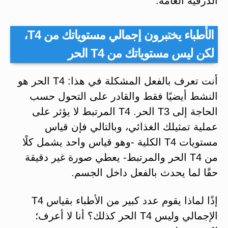
الدرقية العامة.
الأطباء يختبرون إجمالي مستوياتك من T4،
لكن ليس مستوياتك من T4 الحر
أنت تعرف بالفعل المشكلة في هذا: T4 الحر هو
النشط أيضيًا فقط والقادر على التحول حسب
الحاجة إلى T3 الحر. T4 المرتبط لا يؤثر على
عملية تمثيلك الغذائي، وبالتالي فإن قياس
مستويات T4 الكلية -وهو قياس واحد يشمل كلًا
من T4 الحر والمرتبط- يعطي صورة غير دقيقة
حقًا لما يحدث بالفعل داخل الجسم.
إذًا لماذا يقوم عدد كبير من الأطباء بقياس T4
الإجمالي وليس T4 الحر كذلك؟ أنا لا أعرف؛