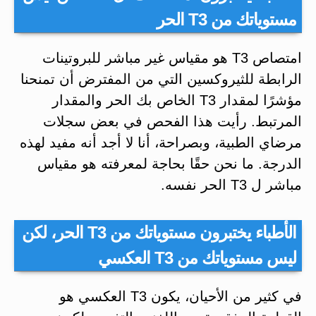
مستوياتك من T3 الحر
امتصاص T3 هو مقياس غير مباشر للبروتينات
الرابطة للثيروكسين التي من المفترض أن تمنحنا
مؤشرًا لمقدار T3 الخاص بك الحر والمقدار
المرتبط. رأيت هذا الفحص في بعض سجلات
مرضاي الطبية، وبصراحة، أنا لا أجد أنه مفيد لهذه
الدرجة. ما نحن حقًا بحاجة لمعرفته هو مقياس
مباشر ل T3 الحر نفسه.
الأطباء يختبرون مستوياتك من T3 الحر، لكن
ليس مستوياتك من T3 العكسي
في كثير من الأحيان، يكون T3 العكسي هو