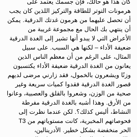
كان هذا هو حالك، فإن جسمك يعتمد على
هرمونات التوتر للطاقة والتركيز اللذين كان يجب
أن تحصل عليهما من هرمون غدتك الدرقية. يمكن
أن ينتهي بك الحال مع مجموعة غريبة من
الأعراض التي لا يبدو أنها تشير إلى الغدة الدرقية
ضعيفة الأداء – لكنها هي السبب. على سبيل
المثال، على الرغم من أن معظم الناس الذين
يعانون من الغدة الدرقية ضعيفة الأداء يكتسبون
وزنًا ويشعرون بالخمول، فقد زارني مرضى لديهم
قصور الغدة الدرقية فقدوا كميات سريعة وغير
صحية من الوزن، وشعروا بالقلق والعصبية، وعانوا
من الأرق. وهذا أشبه بالغدة الدرقية مفرطة
النشاط، أليس كذلك؟. لكن عندما نظرت إلى
فحوصاتهم المخبرية، كانت مستوياتهم من T3
الحر منخفضة بشكل خطير. الأدرينالين،