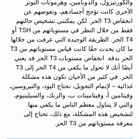
والكورتيزول، والدوبامين، وهرمونات التوتر
الأخرى كانت تؤجج أجسادهم، وتعوضهم عن
انخفاض T3 الحر. لكن يمكنني تشخيص حالتهم
فقط من خلال النظر في مستوياتهم من TSH أو
T4 الحر. الطريقة الوحيدة التي عرفت من خلالها
ما كان يحدث حقًا كانت قياس مستوياتهم من T3
الحر بدقة. انخفاض مستويات T3 الحر قد يعني
أيضًا أنك لا تحول ما يكفي من T4 الحر إلى T3
الحر. في كثير من الأحيان تكون هذه مشكلة
غذائية – لإتمام التحويل، تحتاج اليود، والتيروسين،
وفيتامين أ، وفيتامينات ب، والزنك، والسيلينيوم،
والتي لا يتناول معظم الناس ما يكفي منها.
لتشخيص هذه المشكلة، مع ذلك، تحتاج إلى
معرفة مستوياتهم من T3 الحر.