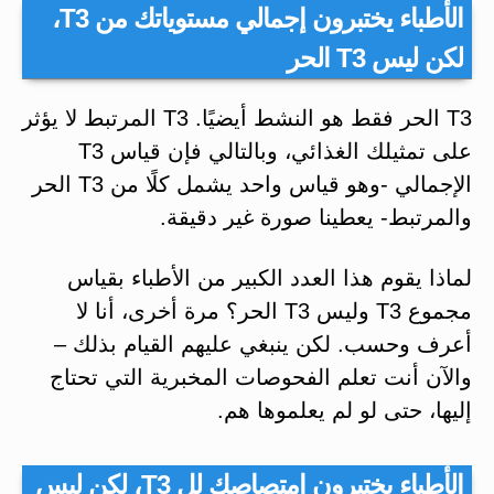
الأطباء يختبرون إجمالي مستوياتك من T3،
لكن ليس T3 الحر
T3 الحر فقط هو النشط أيضيًا. T3 المرتبط لا يؤثر
على تمثيلك الغذائي، وبالتالي فإن قياس T3
الإجمالي -وهو قياس واحد يشمل كلًا من T3 الحر
والمرتبط- يعطينا صورة غير دقيقة.
لماذا يقوم هذا العدد الكبير من الأطباء بقياس
مجموع T3 وليس T3 الحر؟ مرة أخرى، أنا لا
أعرف وحسب. لكن ينبغي عليهم القيام بذلك –
والآن أنت تعلم الفحوصات المخبرية التي تحتاج
إليها، حتى لو لم يعلموها هم.
الأطباء يختبرون امتصاصك لل T3، لكن ليس