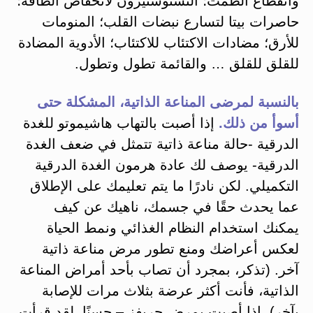
وانقطاع الطمث؛ التستوستيرون لانخفاض الطاقة؛
حاصرات بيتا لتسارع نبضات القلب؛ المنومات
للأرق؛ مضادات الاكتئاب للاكتئاب؛ الأدوية المضادة
للقلق للقلق … والقائمة تطول وتطول.
بالنسبة لمرضى المناعة الذاتية، المشكلة حتى
أسوأ من ذلك.
إذا أصبت بالتهاب هاشيموتو للغدة
الدرقية -حالة مناعة ذاتية تتمثل في ضعف الغدة
الدرقية- يوصف لك عادة هرمون الغدة الدرقية
التكميلي. لكن نادرًا ما يتم تعليمك على الإطلاق
عما يحدث حقًا في جسمك، ناهيك عن كيف
يمكنك استخدام النظام الغذائي ونمط الحياة
لعكس أعراضك ومنع تطور مرض مناعة ذاتية
آخر. (تذكر، بمجرد أن تصاب بأحد أمراض المناعة
الذاتية، فأنت أكثر عرضة بثلاث مرات للإصابة
بآخر). إذا أصبت بمرض جريفز – حسنًا، لقد قرأت