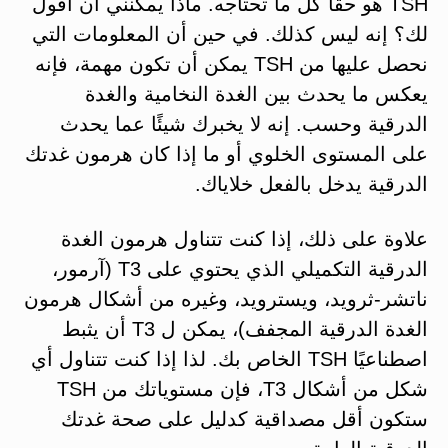
TSH هو حقًا كل ما تحتاجه. ماذا يمكنني أن أقول
لك؟ إنه ليس كذلك. في حين أن المعلومات التي
نحصل عليها من TSH يمكن أن تكون مهمة، فإنه
يعكس ما يحدث بين الغدة النخامية والغدة
الدرقية وحسب. إنه لا يخبرك شيئًا عما يحدث
على المستوى الخلوي أو ما إذا كان هرمون غدتك
الدرقية يدخل بالفعل خلاياك.
علاوة على ذلك، إذا كنت تتناول هرمون الغدة
الدرقية التكميلي الذي يحتوي على T3 (آرمور،
ناتشر-ثرويد، ويسترويد، وغيره من أشكال هرمون
الغدة الدرقية المجفف)، يمكن ل T3 أن يثبط
اصطناعيًا TSH الخاص بك. لذا إذا كنت تتناول أي
شكل من أشكال T3، فإن مستوياتك من TSH
ستكون أقل مصداقية كدليل على صحة غدتك