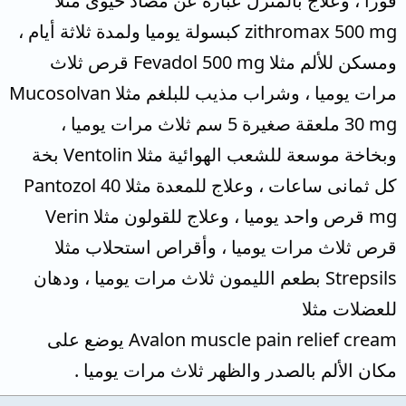
فورا ، وعلاج بالمنزل عبارة عن مضاد حيوى مثلا
zithromax 500 mg كبسولة يوميا ولمدة ثلاثة أيام ،
ومسكن للألم مثلا Fevadol 500 mg قرص ثلاث
مرات يوميا ، وشراب مذيب للبلغم مثلا Mucosolvan
30 mg ملعقة صغيرة 5 سم ثلاث مرات يوميا ،
وبخاخة موسعة للشعب الهوائية مثلا Ventolin بخة
كل ثمانى ساعات ، وعلاج للمعدة مثلا Pantozol 40
mg قرص واحد يوميا ، وعلاج للقولون مثلا Verin
قرص ثلاث مرات يوميا ، وأقراص استحلاب مثلا
Strepsils بطعم الليمون ثلاث مرات يوميا ، ودهان
للعضلات مثلا
Avalon muscle pain relief cream يوضع على
مكان الألم بالصدر والظهر ثلاث مرات يوميا .