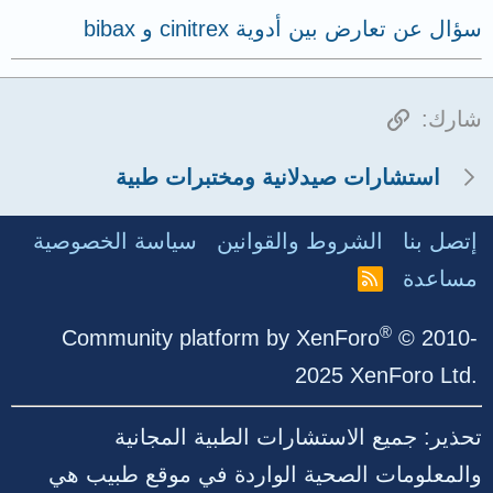
سؤال عن تعارض بين أدوية cinitrex و bibax
الرابط
شارك:
استشارات صيدلانية ومختبرات طبية
إتصل بنا
الشروط والقوانين
سياسة الخصوصية
مساعدة
R
S
S
®
Community platform by XenForo
© 2010-
2025 XenForo Ltd.
تحذير: جميع الاستشارات الطبية المجانية
والمعلومات الصحية الواردة في موقع طبيب هي