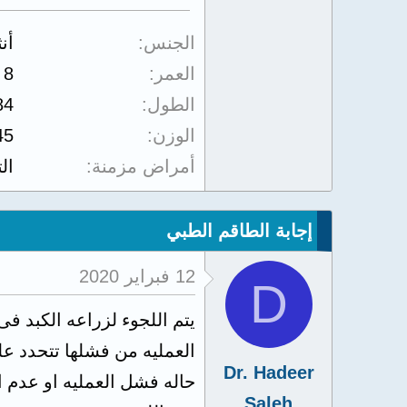
الجنس
أن
العمر
8
الطول
84
الوزن
45
أمراض مزمنة
ال
إجابة الطاقم الطبي
12 فبراير 2020
D
يتم اللجوء لزراعه الكبد فى
العمليه من فشلها تتحدد عل
Dr. Hadeer
حاله فشل العمليه او عدم ا
Saleh