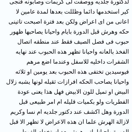
لدكتورة جلديه ووصفت لى كريمات وصابونه فنجى
كير استخدمها دائما وظللت بعدها لمدة عامين لا
اعانى من اى اعراض ولكن بعد فترة اصبحت تاتينى
حكه وهرش قبل الدورة بايام واحيانا يصاحبها ظهور
حبوب فى فصل الصيف فقط عند منطقه اتصال
الفخذ بالعانه واحيانا تظهر هذه الحبوب عند نهايه
الشفرات داخليه للاسفل وعندما اضع مرهم
فيوسيدين تختفى هذه الحبوب بعد يومين او ثلاثه
واحيانا يصاحب الحكه افرازات ثقيله لونها يشبه زلال
البيض او تميل للون الابيض فهل هذا يعنى عودة
الفطريات ولو بكميات قليله ام امر طبيعى قبل
الدورة وهل اكشف عند دكتور جلديه ام نسا وكريم
لازالة الهرش علما ان هذه الاعراض لا تظهر الا قبل
الدورة واحيانا ياتى هرش بعد استخدام الفوط