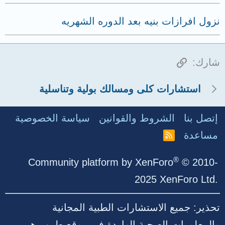
نزول افرازات بنيه بعد الدوره الشهريه
الرابط
شارك:
استشارات كلى ومسالك بولية وتناسلية
إتصل بنا
الشروط والقوانين
سياسة الخصوصية
مساعدة
R
S
S
®
Community platform by XenForo
© 2010-
2025 XenForo Ltd.
تحذير: جميع الاستشارات الطبية المجانية
والمعلومات الصحية الواردة في موقع طبيب هي