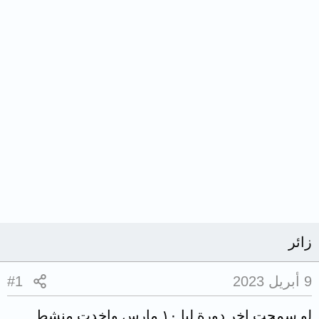
زائر
9 أبريل 2023
#1
لو سمحت اخر دورة ليا ١٠ مارس واخدت منشط