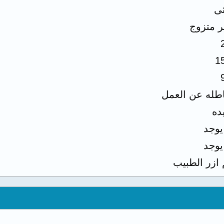
ثى
ر متزوج
1
طله عن العمل
ده
 يوجد
 يوجد
 ازر الطبيب