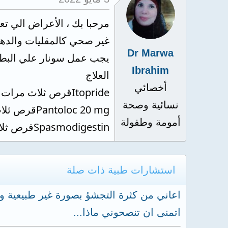
مرحبا بك ، الأعراض الي تعا
غير صحي كالمقليات والده
Dr Marwa
يجب عمل سونار علي البطن 
Ibrahim
العلاج
أخصائي
Itoprideقرص ثلاث مرات قبل الاكل بنصف ساعة
نسائية وصحة
Pantoloc 20 mgقرص ثلاث مرات قبل الاكل بنصف ساعة
أمومة وطفولة
Spasmodigestinقرص ثلاث مرات بعد الاكل
استشارات طبية ذات صلة
اعاني من كثرة التجشؤ بصورة غير طبيعية و
اتمنى ان تنصحوني ماذا...