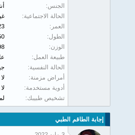
الجنس
أن
الحالة الاجتماعية
غي
العمر
23
الطول
50
الوزن
98
طبيعة العمل
عا
الحالة النفسية
جي
أمراض مزمنة
لا
أدوية مستخدمة
لا
تشخيص طبيبك
لم
إجابة الطاقم الطبي
3 مايو 2022