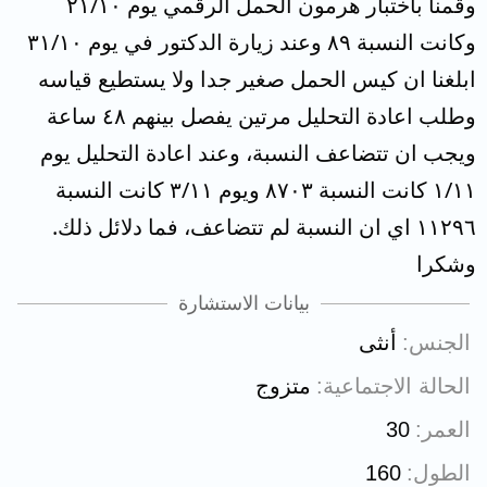
وقمنا باختبار هرمون الحمل الرقمي يوم ٢١/١٠
وكانت النسبة ٨٩ وعند زيارة الدكتور في يوم ٣١/١٠
ابلغنا ان كيس الحمل صغير جدا ولا يستطيع قياسه
وطلب اعادة التحليل مرتين يفصل بينهم ٤٨ ساعة
ويجب ان تتضاعف النسبة، وعند اعادة التحليل يوم
١/١١ كانت النسبة ٨٧٠٣ ويوم ٣/١١ كانت النسبة
١١٢٩٦ اي ان النسبة لم تتضاعف، فما دلائل ذلك.
وشكرا
بيانات الاستشارة
الجنس
أنثى
الحالة الاجتماعية
متزوج
العمر
30
الطول
160