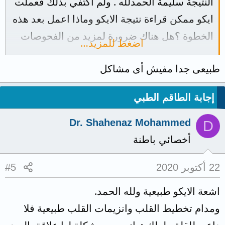
النتيجة سليمة الحمدلله . ولم اكتفي بذلك فعملت
ايكو ممكن قراءة نتيجة الايكو وماذا اعمل بعد هذه
الخطوة ؟هل هناك ضرورة لمزيد من الفحوصات
اضغط للمزيد…
من خلال قراءتكم لهذه النتيجة ماذا ترون افيدوني
طبيعى جدا مفيش أى مشاكل
وشاكرةلكم الرد..
إجابة الطاقم الطبي
Dr. Shahenaz Mohammed
D
أخصائي باطنة
22 أكتوبر 2020
#5
اشعة الايكو طبيعية ولله الحمد.
ومدام تخطيط القلب وانزيمات القلب طبيعية فلا