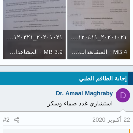
٢٠٢٠١٠٢١_١٢٠٣٢١.jpg
٢٠٢٠١٠٢١_١٢٠٤١١.jpg
4 MB · المشاهدات: 571
3.9 MB · المشاهدات: 476
إجابة الطاقم الطبي
Dr. Amaal Maghraby
D
استشاري غدد صماء وسكر
22 أكتوبر 2020
#2