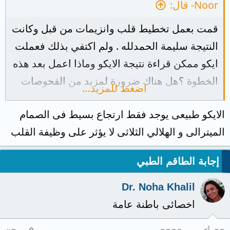
Noor- قال:
قمت بعمل تخطيط قلب وانزيمات من قبل وكانت
النتيجة سليمة الحمدلله . ولم اكتفي بذلك فعملت
ايكو ممكن قراءة نتيجة الايكو وماذا اعمل بعد هذه
الخطوة ؟هل هناك ضرورة لمزيد من الفحوصات
اضغط للمزيد…
من خلال قراءتكم لهذه النتيجة ماذا ترون افيدوني
الايكو طبيعى يوجد فقط ارتجاع بسيط فى الصمام
وشاكرةلكم الرد..
الميترالى و الهلالي الثلاثى لا يؤثر على وظيفة القلب
إجابة الطاقم الطبي
Dr. Noha Khalil
اخصائى باطنة عامة