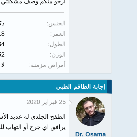
ارجو منكم وصف مشكلتي
الجنس
ذك
العمر
18
الطول
64
الوزن
52
أمراض مزمنة
لا
إجابة الطاقم الطبي
25 فبراير 2020
الطفح الجلدي له عديد الأسب
يرافق اي جرح أو التهاب لل
Dr. Osama