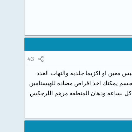
#3
س معين او اكزيما جلديه والتهاب الغدد
لجسم يمكنك اخذ اقراص مضاده للهيستامين
اد للالتهاب والتورم الفنتيرن او امبيزيم ٣مرات قبل الاكل بساعه ودهان المنطقه مرهم اللرجكس