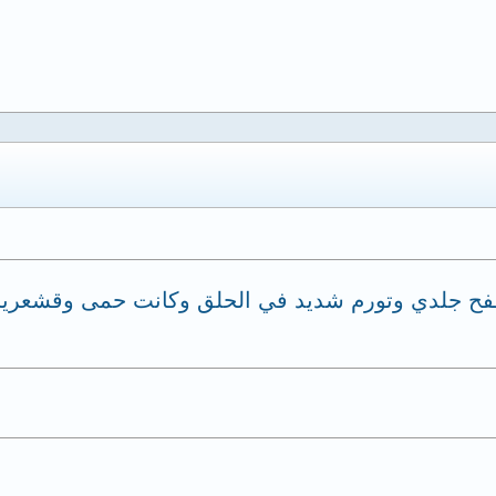
ديرنا حاليا 6 ايام وعندى طفح جلدي وتورم شديد في الحلق وكانت ح