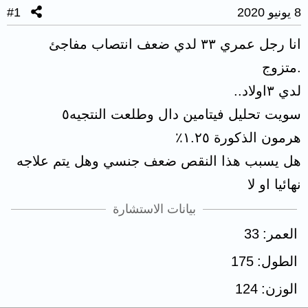
8 يونيو 2020
#1
انا رجل عمري ٣٣ لدي ضعف انتصاب مفاجئ
.متزوج
لدي ٣اولاد..
سويت تحليل فيتامين دال وطلعت النتجيه٥
هرمون الذكورة ١.٢٥٪؜
هل يسبب هذا النقص ضعف جنسي وهل يتم علاجه
نهائيا او لا
بيانات الاستشارة
العمر
33
الطول
175
الوزن
124