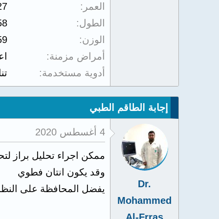
العمر
27
الطول
58
الوزن
59
أمراض مزمنة
اع
أدوية مستخدمة
تن
إجابة الطاقم الطبي
4 أغسطس 2020
ممكن اجراء تحليل براز لت
وقد يكون انتان فطوي
Dr.
يفضل المحافظة على النظاف
Mohammed
Al-Frras