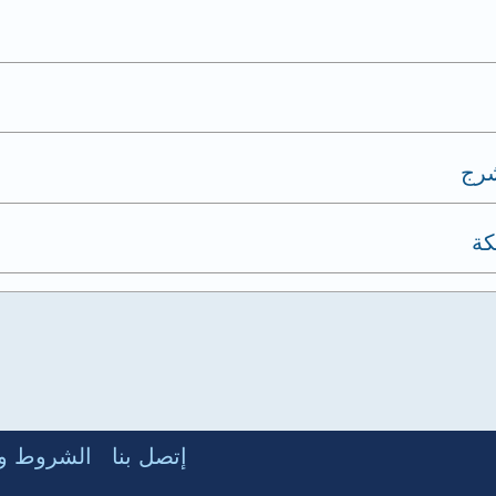
شرج
كة
إتصل بنا
الشروط وا