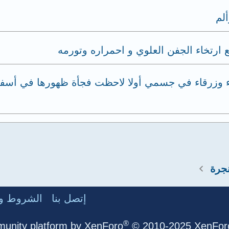
لم
ارتخاء الجفن العلوي و احمراره وتورمه
راء وزرقاء في جسمي أولا لاحظت فجأة ظهورها في أس
جرة
إتصل بنا
الشروط وا
®
unity platform by XenForo
© 2010-2025 XenForo