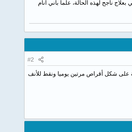
علاج ناجح لهذه الحالة، علما بأني أنام
#2
 على شكل أقراص مرتين يوميا ونقط للأنف