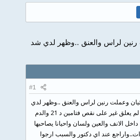
 رنين لراس والعنق ..وظهر لدي شد
#1
ثيان وعملت رنين لراس والعنق ..وظهر لدي
شد عضلي بالرقبه وخشونه بسيطه والراس سليم فقط وتحاليل دم جيده لانه دكتور لم يعلق غير على نقص فتامين د 21 والدم
اخل الانف والعين ولسان واحيانا يصاحبها
..واراجع عند اي دكتور والسبب ارجوا