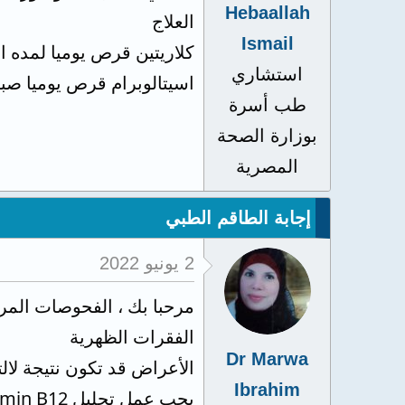
Hebaallah
العلاج
Ismail
كلاريتين قرص يوميا لمده ا
استشاري
اسيتالوبرام قرص يوميا صب
طب أسرة
بوزارة الصحة
المصرية
إجابة الطاقم الطبي
2 يونيو 2022
مرحبا بك ، الفحوصات المر
الفقرات الظهرية
Dr Marwa
الأعراض قد تكون نتيجة لالتهاب الاعصاب ال
Ibrahim
يجب عمل تحليل serum vitamin B12