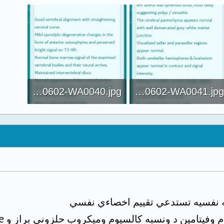
IMG-20220602-WA0040.jpg
IMG-20220602-WA0041.jpg
88 KB · المشاهدات: 203
103.5 KB · المشاهدات: 201
اله نفسيه تستدعي تقييم اخصاءي نفسي