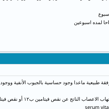
سبوع
احا لمده اسبوعين
فقة طبيعية ماعدا وجود حساسية بالجيوب الأنفية ووجو
ناتج عن نقص فيتامين ب١٢ أو نقص فيتامين د أو الإصابة بالسكري