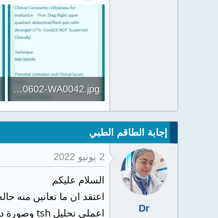
IMG-20220602-WA0042.jpg
76 KB · المشاهدات: 218
إجابة الطاقم الطبي
2 يونيو 2022
السلام عليكم
اعتقد ان ما تعانين منه ح
Dr
اعملي تحليل tsh وصورة دم وفيتامين د ونسبه كالسيوم وميكروب حلزوني براز و ige