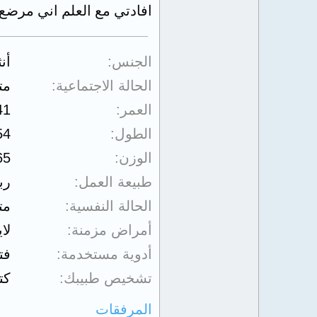
افادتي مع العلم اني مرضع
الجنس
أن
الحالة الاجتماعية
مت
العمر
41
الطول
54
الوزن
65
طبيعة العمل
رب
الحالة النفسية
مت
أمراض مزمنة
لا
أدوية مستخدمة
فت
تشخيص طبيبك
كت
المرفقات