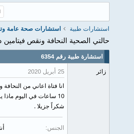
استشارات طبية
استشارات صحة عامة وتغ
حالتي الصحية النحافة ونقص فيتامين د
استشارة طبية رقم 6354
زائر
25 أبريل 2020
انا فتاة اعاني من النحاف
10 ساعات في اليوم ماذا يمكنكم ان تنصحوني من فضلكم .
شكراً جزيلا .
الجنس
أن