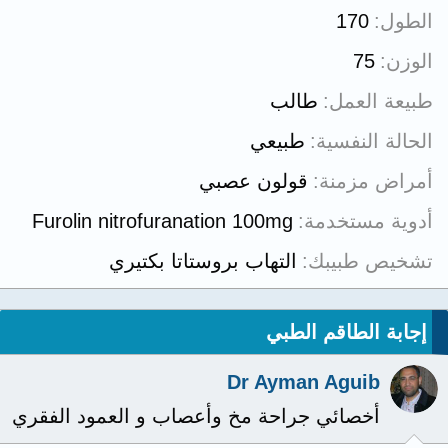
الطول
170
الوزن
75
طبيعة العمل
طالب
الحالة النفسية
طبيعي
أمراض مزمنة
قولون عصبي
أدوية مستخدمة
Furolin nitrofuranation 100mg
تشخيص طبيبك
التهاب بروستاتا بكتيري
إجابة الطاقم الطبي
Dr Ayman Aguib
أخصائي جراحة مخ وأعصاب و العمود الفقري