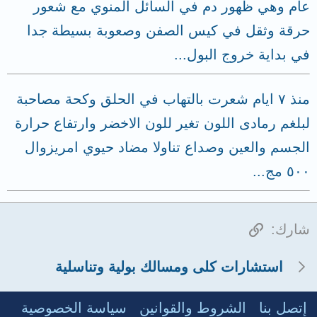
عام وهي ظهور دم في السائل المنوي مع شعور
حرقة وثقل في كيس الصفن وصعوبة بسيطة جدا
في بداية خروج البول...
منذ ٧ ايام شعرت بالتهاب في الحلق وكحة مصاحبة
لبلغم رمادى اللون تغير للون الاخضر وارتفاع حرارة
الجسم والعين وصداع تناولا مضاد حيوي امريزوال
٥٠٠ مج...
الرابط
شارك:
استشارات كلى ومسالك بولية وتناسلية
إتصل بنا
الشروط والقوانين
سياسة الخصوصية