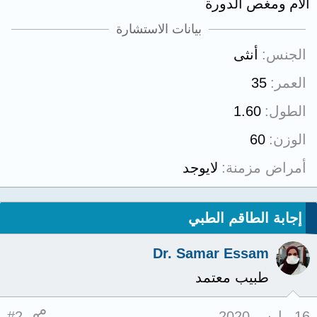
الام ومغص الدورة
بيانات الاستشارة
الجنس
أنثى
العمر
35
الطول
1.60
الوزن
60
أمراض مزمنة
لايوجد
إجابة الطاقم الطبي
Dr. Samar Essam
طبيب معتمد
16 مارس 2020
#2