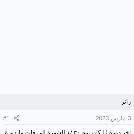
زائر
3 مارس 2023
#1
اخر دورة ليا كان يوم ٣٠ /١ الشهرة الى فات والدورة