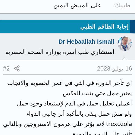
طبيبك
على المبيض اليمين
إجابة الطاقم الطبي
Dr Hebaallah Ismail
استشاري طب أسرة بوزارة الصحة المصرية
16 يوليو 2023
#2
اي تأخر الدورة في انثي في عمر الخصوبه والانجاب
يعتبر حمل حتي يثبت العكس
اعملي تحليل حمل في الدم لإستبعاد وجود حمل
ولو مش حمل يبقي بالتأكيد أثر جانبي الدواء
trexozola لانه يؤثر علي هرمون الاستروجين وبالتالي
تأثير علي الرحم والدورة