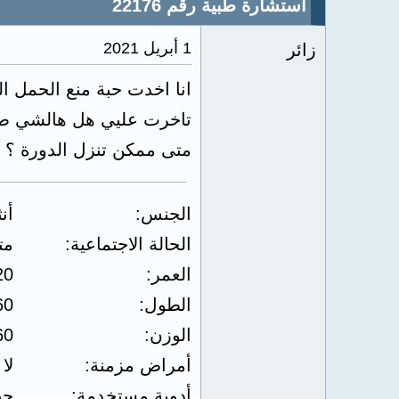
استشارة طبية رقم 22176
1 أبريل 2021
زائر
انا اخدت حبة منع الحمل ا
تاخرت عليي هل هالشي طبيعي وعم
متى ممكن تنزل الدورة ؟
الجنس
أن
الحالة الاجتماعية
مت
العمر
20
الطول
60
الوزن
60
أمراض مزمنة
لا
أدوية مستخدمة
حب