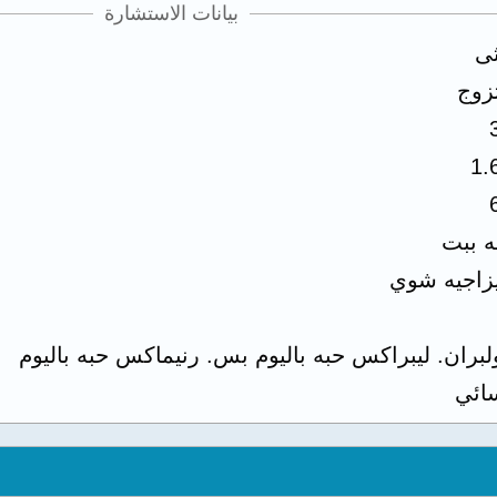
بيانات الاستشارة
ثى
زوج
1.
ه ببت
زاجيه شوي
لبران. ليبراكس حبه باليوم بس. رنيماكس حبه باليوم
ائي