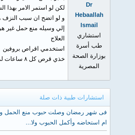
Dr
لكن لو استمر الامر بهذا ا
Hebaallah
و لو اتضح ان سبب النزف هو
Ismail
إلي وسيله منع حمل غير هر
استشاري
العلاج
طب أسرة
استخدمي اقراص بروفين ٤٠٠ مجم
بوزارة الصحة
خذي قرص كل ٨ ساعات لمده ٥ ايام
المصرية
استشارات طبية ذات صلة
ام استحاضه وأكمل الحبوب ولا...