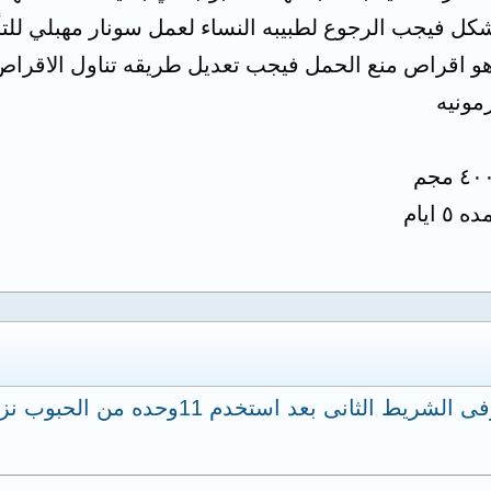
لشكل فيجب الرجوع لطبيبه النساء لعمل سونار مهبلي للت
 اقراص منع الحمل فيجب تعديل طريقه تناول الاقراص او 
مونيه
فى شهر رمضان وصلت حبوب منع الحمل وفى ال