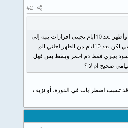
#2
بدأت بتناول حبوب منع الحمل قبل شهرين من رمضان فبعد ماتجيني الدوره 8ايام وأطهر بعد 10ايام تجيني افرازات بنيه إلى
الدوره إلى بعدها وبعد ماتجيني بطهر تماما واليوم في رمضان صار معي نفس الشي لكن بعد 10ايام من الطهر اجاني الم
يض يعني مش دم اسود يجري فقط دم احمر وينقط بس فهل
امي صحيح ام لا ؟
 قد تسبب اضطرابات في الدورة، أو نزيف