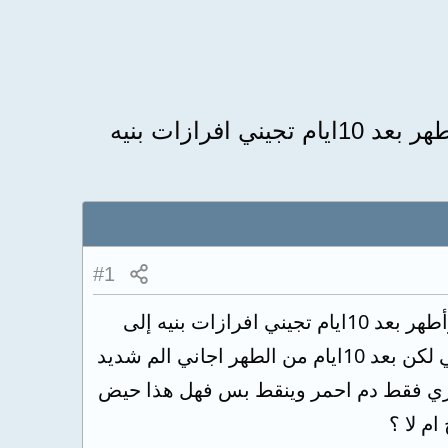
بدأت بتناول حبوب منع الحمل قبل شهرين من رمضان فبعد ماتجيني الدوره 8ايام وأطهر بعد 10ايام تجيني افرازات بنيه
#1
بدأت بتناول حبوب منع الحمل قبل شهرين من رمضان فبعد ماتجيني الدوره 8ايام وأطهر بعد 10ايام تجيني افرازات بنيه إلى
الدوره إلى بعدها وبعد ماتجيني بطهر تماما واليوم في رمضان صار معي نفس الشي لكن بعد 10ايام من الطهر اجاني الم شديد
ش دم اسود يجري فقط دم احمر وينقط بس فهل هذا حيض
م لا ؟