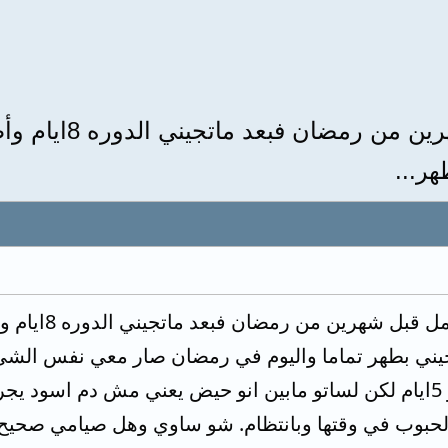
هر...
ونزل معي دم احمر وصرلو 5ايام لكن لساتو مابين انو حيض يعني م
الحبوب في وقتها وبانتظام. شو ساوي وهل صيامي صحيح ا