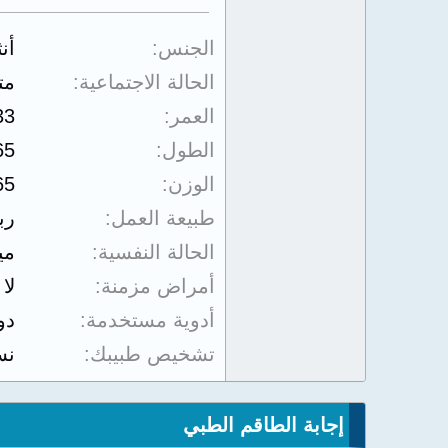
الجنس
أن
الحالة الاجتماعية
مت
العمر
33
الطول
65
الوزن
65
طبيعة العمل
رب
الحالة النفسية
مي
أمراض مزمنة
لا
أدوية مستخدمة
دو
تشخيص طبيبك
نس
إجابة الطاقم الطبي