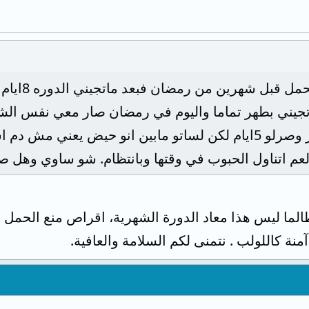
شديد ونزل معي دم احمر وصرلو 5ايام لكن لساتو مابين انو ح
م اتناول الحبوب في وقتها وبانتظام. شو ساوي وهل صي
الما ليس هذا معاد الدورة الشهرية، اقراص منع الحمل
نة كاللولب . نتمنى لكم السلامة والعافية.