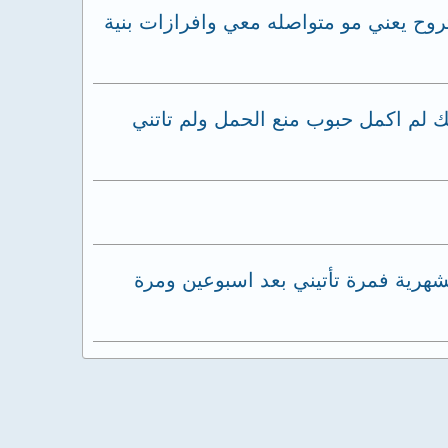
تروح يعني مو متواصله معي وافرازات بنية
د ذلك لم اكمل حبوب منع الحمل ولم تاتني
 سبب لي خللا في الدورة الشهرية فمرة تأتيني بعد اسبوعين ومرة