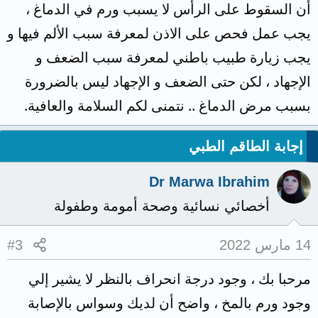
أن السقوط على الرأس لا يسبب ورم في الدماغ ،
التهاب مستمر بالاضافة الى تعب جسدي ونفسي
يجب عمل فحص على الاذن لمعرفة سبب الألم فيها و
وارهاق عقلي بسبب الصداع مع العلم انني عندما
يجب زيارة طبيب باطني لمعرفة سبب الضعف و
كنت صغير سقطت عن علو وانفتح رأسي هل
الإجهاد ، لكن حتى الضعف و الإجهاد ليس بالضرورة
ممكن انه عندي ورم دماغ؟؟؟ وهل تنصحني
بسبب مرض الدماغ .. نتمنى لكم السلامة والعافية.
بزيارة طبيب دماغ او الذهاب لتشخيص ورم دماغ
اتمنى الرد بسرعة وشكرا لكم.
إجابة الطاقم الطبي
Dr Marwa Ibrahim
أخصائي نسائية وصحة أمومة وطفولة
14 مارس 2022
#3
مرحبا بك ، وجود درجة انحراف بالنظر لا يشير إلي
وجود ورم بالمخ ، واضح أن لديك وسواس بالإصابة