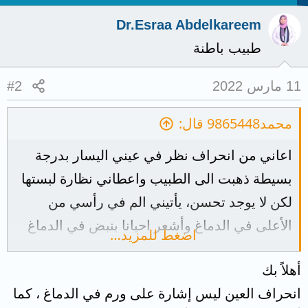
Dr.Esraa Abdelkareem
طبيب باطنة
11 مارس 2022
#2
محمد9865448 قال:
اعاني من انحراف نظر في عيني اليسار بدرجة
بسيطة ذهبت الى الطبيب واعطاني نظارة لبستها
لكن لا يوجد تحسن، يأتيني الم في رأسي من
الأعلى في الدماغ وأشعر احيانا بنبض في الدماغ
اضغط للمزيد…
مع الم شديد هل يمكن ان يكون عندي ورم او
أهلاً بك
سرطان في الدماغ، وهل انحراف النظر من
انحراف العين ليس إشارة على ورم في الدماغ ، كما
اعراض اورام الدماغ وايضا اذناي تؤلمني مع