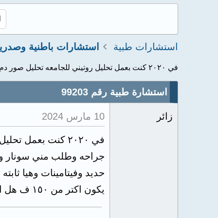
استشارات طبية
استشارات باطنية وصدري
في ٢٠٢٠ كنت بعمل تحليل روتيني للجامعه تحليل صور دم وكل...
استشارة طبية رقم 99203
زائر
10 مارس 2024
جراحه وطلب مني سونار وتح
يكون اكتر من ١٥٠ ف هل اقدر ازودها شويا مع العلم مفيش اي امراض او اعراض خالص