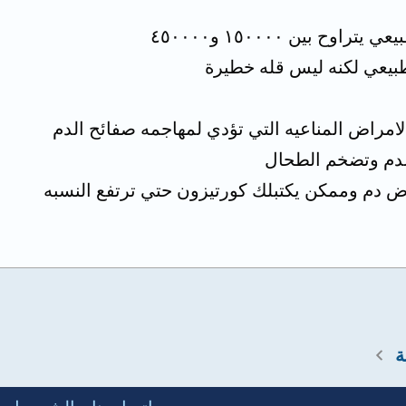
وح بين ١٥٠٠٠٠ و٤٥٠٠٠٠
الامراض المناعيه التي تؤدي لمهاجمه صفائح الدم
لدم وتضخم الطحال
ض دم وممكن يكتبلك كورتيزون حتي ترتفع النسبه
ة