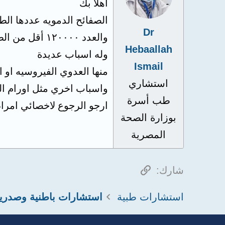
اهلا بك
الصفائح الدمويه عددها الطبيعي يترا
Dr
والعدد ١٢٠٠٠٠ أقل من الطبيعي لكنه ليس قله خطيرة
Hebaallah
وله اسباب عديدة
Ismail
منها العدوي الفيروسيه او 
استشاري
واسباب اخري مثل اورام ا
طب أسرة
ارجو الرجوع لاخصائي امرا
بوزارة الصحة
المصرية
الرابط
شارك:
استشارات طبية
استشارات باطنية وصدري