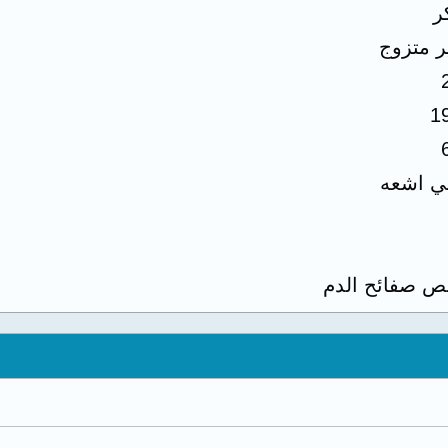
ر
ر متزوج
1
ي اشعه
ص صفائح الدم