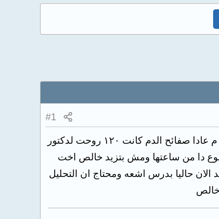
#1
في ٢٠٢٠ كنت بعمل تحليل روتيني للجامعه تحليل صور دم وكل حاجه كانت نورمال م عادا صفائح الدم كانت ١٢٠ روحت لدكتور
وضوع دا من ساعتها ومش بتزيد خالص اخت
دا تقريبا تزيد ٢٠ او تقل ٢٠ ف كل التحاليل لحد الان حاليا بدرس اشعه ومحتاج ان التحليل