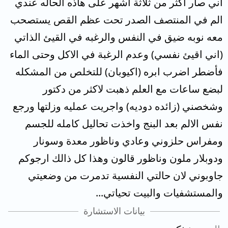
اني صار اكثر من ثلاثة اشهر على هاذه الحاله عندي
الم في المنتصف الصدر تحت عظم القص يستصحب
معه نوبه ضيق في النفس والرغبه في القيئ الذاتي
(اني اقيئ نفسي) وعدم الرغبة في الاكل وحتى الماء
فأضطر اضرب ابره (اكيوبان) للتخلص من المشكله
لبضع ساعات مع العلم ذهبت لاكثر من دكتور
وشخصني (زائده دوديه) واجريت عمليه وزلتها ورجع
نفس الالم بعد البنج واخذت تحاليل كامله للجسم
ومفراس حلزوني وعادي وناظور معدة وسونار
ودوبلار ملون وناظور قالون وهذا كل ذالك ارجوكم
جاوبوني لان حالتي النفسية تدمرت من وضعيتي
والمستشفيات والبيت تحياتي...
بيانات الاستشارة