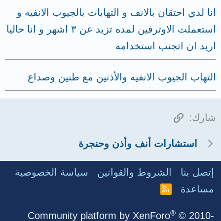
انا لدي احتقان بالانف و التهابات بالجيوب الانفيه و
استعملت الاوترفين لمده تزيد عن ٣ اشهر و انا حاليا
اريد ان اتجنب استخدامه
التهاب الجيوب الانفيه والأذنين مع طنين وصداع
الرابط
شارك:
استشارات أنف وأذن وحنجرة
إتصل بنا
الشروط والقوانين
سياسة الخصوصية
مساعدة
R
S
S
®
Community platform by XenForo
© 2010-