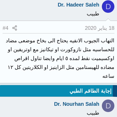
Dr. Hadeer Saleh
D
طبيب
18 يناير 2020
#4
التهاب الجيوب الانفيه يحتاج الى بخاخ موضعى مضاد
للحساسيه مثل نازوكورت او تيكانيز مع اوتريفين او
اوكسيميت نقط لمده ٥ ايام وايضا تناول اقراص
مضاده للهيستامين مثل الزاينيز او الكلاريتين كل ١٢
ساعه
إجابة الطاقم الطبي
Dr. Nourhan Salah
D
طبيب