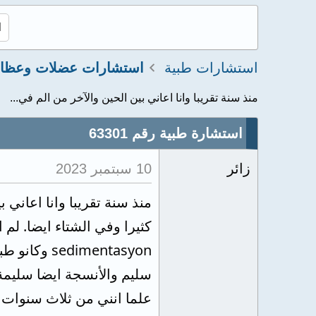
استشارات طبية
منذ سنة تقريبا وانا اعاني بين الحين والآخر من الم في...
استشارة طبية رقم 63301
زائر
10 سبتمبر 2023
منذ سنة تقريبا وانا اعاني 
imentasyon
سليم والأنسجة ايضا سليمة
علما انني من ثلاث سنوات أجريت اختبار ana وكان إيجا