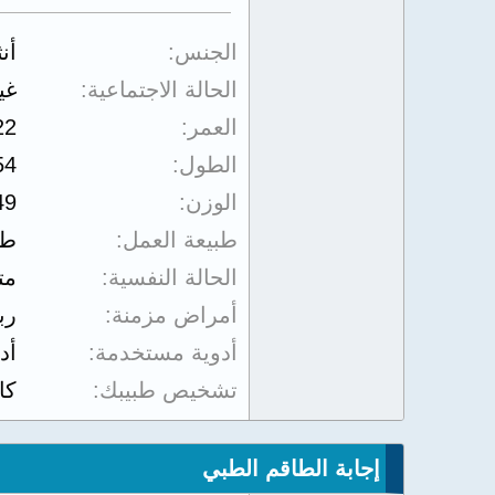
الجنس
أن
الحالة الاجتماعية
غي
العمر
22
الطول
54
الوزن
49
طبيعة العمل
طا
الحالة النفسية
مت
أمراض مزمنة
رب
أدوية مستخدمة
أد
تشخيص طبيبك
كا
إجابة الطاقم الطبي