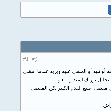
#1
كه أو ثنيه أو المشي عليه ويزيد عندما امشي
كثيرا وفي الشتاء ايضا. لم اهتم بالموضوع لكن زاد الالم فذهبت للطبيب وطلب مني تحليل يوريك اسيد وcrp و
اح في مفصل اصبع القدم الكبير لكن المفصل