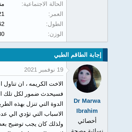
الحالة الاجتماعية
مت
العمر
21
الطول
62
الوزن
80
إجابة الطاقم الطبي
19 نوفمبر 2021
الاخت الكريمه ، ان تناول
فسيحدث ضمور لكل تلك الب
Dr Marwa
الدوة التي تنزل بهذه الط
Ibrahim
الاسباب التي تؤدي الي عدم
أخصائي
ولذلك كان يجب توضيح بعض 
نسائية وصحة