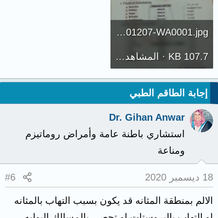
IMG-20201207-WA0001.jpg
107.7 KB · المشاهدات: 260
إجابة الطاقم الطبي
Dr. Gihan Anwar
استشاري باطنة عامة وأمراض روماتيزم
ومناعة
18 ديسمبر 2020
#6
الالم بمنطقة المثانه قد يكون بسبب التهاب بالمثانه
او التهاب بالبروستات او تحصي بالمسالك البوليه